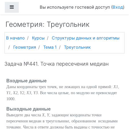
Перейти к основному содержанию
Боковая панель
Вы используете гостевой доступ (
Вход
)
Геометрия: Треугольник
В начало
Курсы
Структуры данных и алгоритмы
Геометрия
Тема 1
Треугольник
Задача №441. Точка пересечения медиан
Входные данные
Даны координаты трех точек, не лежащих на одной прямой:
X1
,
Y1
,
X2
,
Y2
,
X3
,
Y3
. Все числа целые, по модулю не превосходят
1000.
Выходные данные
Выведите два числа
X
,
Y
, задающие координаты точки
пересечения медиан в треугольнике, образованном исходными
точками. Числа в ответе должны быть выданы с точностью не