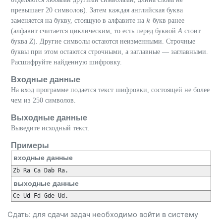
превышает 20 символов). Затем каждая английская буква
заменяется на букву, стоящую в алфавите на
букв ранее
k
k
(алфавит считается циклическим, то есть перед буквой
A
стоит
буква
Z
). Другие символы остаются неизменными. Строчные
буквы при этом остаются строчными, а заглавные — заглавными.
Расшифруйте найденную шифровку.
Входные данные
На вход программе подается текст шифровки, состоящей не более
чем из 250 символов.
Выходные данные
Выведите исходный текст.
Примеры
входные данные
Zb Ra Ca Dab Ra.
выходные данные
Ce Ud Fd Gde Ud.
Сдать: для сдачи задач необходимо
войти
в систему