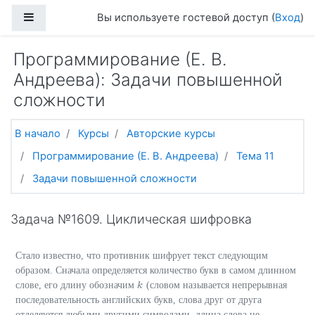
Перейти к основному содержанию
Боковая панель
Вы используете гостевой доступ (
Вход
)
Программирование (Е. В.
Андреева): Задачи повышенной
сложности
В начало
Курсы
Авторские курсы
Программирование (Е. В. Андреева)
Тема 11
Задачи повышенной сложности
Задача №1609. Циклическая шифровка
Стало известно, что противник шифрует текст следующим
образом. Сначала определяется количество букв в самом длинном
слове, его длину обозначим
(словом называется непрерывная
k
k
последовательность английских букв, слова друг от друга
отделяются любыми другими символами, длина слова не