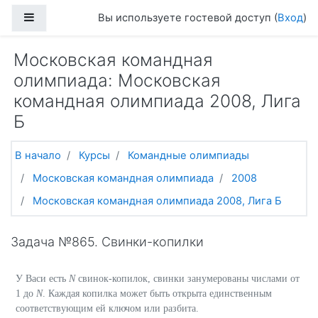
Перейти к основному содержанию
Боковая панель
Вы используете гостевой доступ (
Вход
)
Московская командная
олимпиада: Московская
командная олимпиада 2008, Лига
Б
В начало
Курсы
Командные олимпиады
Московская командная олимпиада
2008
Московская командная олимпиада 2008, Лига Б
Задача №865. Свинки-копилки
У Васи есть
N
свинок-копилок, свинки занумерованы числами от
1 до
N
. Каждая копилка может быть открыта единственным
соответствующим ей ключом или разбита.