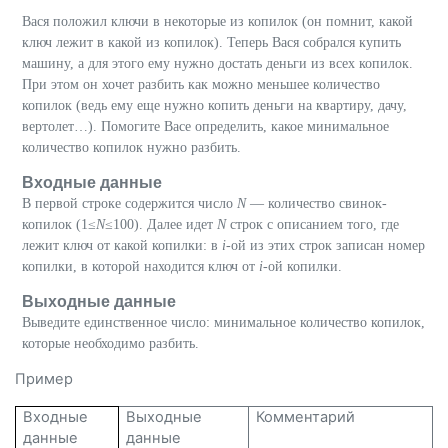
Вася положил ключи в некоторые из копилок (он помнит, какой
ключ лежит в какой из копилок). Теперь Вася собрался купить
машину, а для этого ему нужно достать деньги из всех копилок.
При этом он хочет разбить как можно меньшее количество
копилок (ведь ему еще нужно копить деньги на квартиру, дачу,
вертолет…). Помогите Васе определить, какое минимальное
количество копилок нужно разбить.
Входные данные
В первой строке содержится число
N
— количество свинок-
копилок (1≤
N
≤100). Далее идет
N
строк с описанием того, где
лежит ключ от какой копилки: в
i
-ой из этих строк записан номер
копилки, в которой находится ключ от
i
-ой копилки.
Выходные данные
Выведите единственное число: минимальное количество копилок,
которые необходимо разбить.
Пример
Входные
Выходные
Комментарий
данные
данные