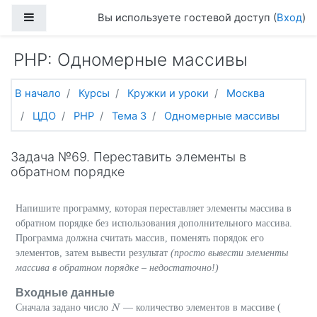
Перейти к основному содержанию
Боковая панель
Вы используете гостевой доступ (
Вход
)
PHP: Одномерные массивы
В начало
Курсы
Кружки и уроки
Москва
ЦДО
PHP
Тема 3
Одномерные массивы
Задача №69. Переставить элементы в
обратном порядке
Напишите программу, которая переставляет элементы массива в
обратном порядке без использования дополнительного массива.
Программа должна считать массив, поменять порядок его
элементов, затем вывести результат
(просто вывести элементы
массива в обратном порядке – недостаточно!)
Входные данные
Сначала задано число
— количество элементов в массиве (
N
N