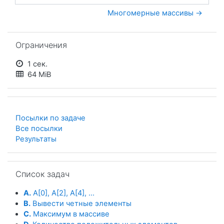
Многомерные массивы →
Пропустить Ограничения
Ограничения
1 сек.
64 MiB
Посылки по задаче
Все посылки
Результаты
Пропустить Список задач
Список задач
A.
A[0], A[2], A[4], ...
B.
Вывести четные элементы
C.
Максимум в массиве