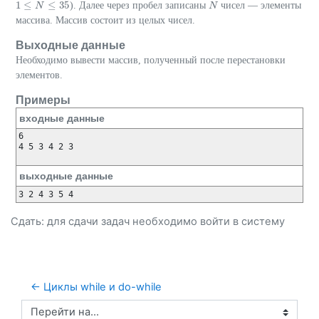
1
≤
≤
35
). Далее через пробел записаны
чисел — элементы
1
≤
N
≤
N
35
N
N
массива. Массив состоит из целых чисел.
Выходные данные
Необходимо вывести массив, полученный после перестановки
элементов.
Примеры
входные данные
6

4 5 3 4 2 3

выходные данные
Сдать: для сдачи задач необходимо
войти
в систему
← Циклы while и do-while
Перейти на...