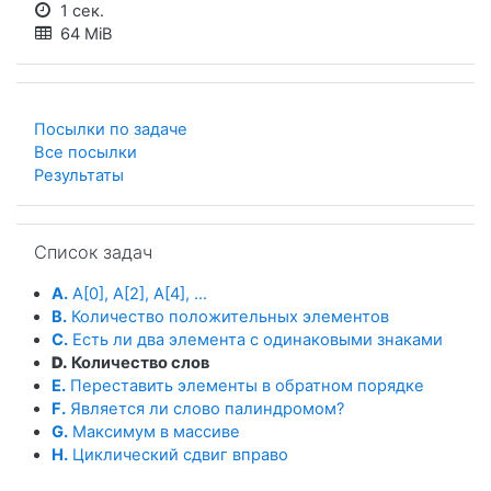
1 сек.
64 MiB
Посылки по задаче
Все посылки
Результаты
Пропустить Список задач
Список задач
A.
A[0], A[2], A[4], ...
B.
Количество положительных элементов
C.
Есть ли два элемента с одинаковыми знаками
D.
Количество слов
E.
Переставить элементы в обратном порядке
F.
Является ли слово палиндромом?
G.
Максимум в массиве
H.
Циклический сдвиг вправо