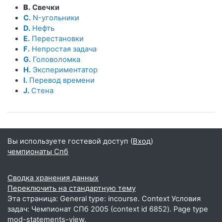
B.
Свечки
C.
N-угольники
D.
Нефть
E.
Перестановки
F.
Непростая задача
G.
Головоломка
H.
Экспериментатор
I.
Перевод времени
J.
Стена
Вы используете гостевой доступ (
Вход
)
чемпионаты Спб
Сводка хранения данных
Переключить на стандартную тему
Эта страница: General type: incourse. Context Условия
задач: Чемпионат СПб 2005 (context id 6852). Page type
mod-statements-view.