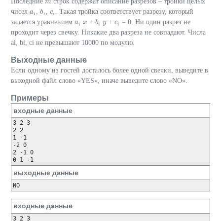
Последние
строк содержат описание разрезов – тройки целых
m
m
чисел
,
,
. Такая тройка соответствует разрезу, который
a
a
i
b
b
i
c
c
i
i
i
i
задается уравнением
+
+
= 0. Ни один разрез не
a
a
i
x
x
b
b
i
y
y
c
c
i
i
i
i
проходит через свечку. Никакие два разреза не совпадают. Числа
ai, bi, ci не превышают 10000 по модулю.
Выходные данные
Если одному из гостей досталось более одной свечки, выведите в
выходной файл слово «YES», иначе выведите слово «NO».
Примеры
входные данные
3 2 3

2 2

1 -1

-2 0

2 -1 0

выходные данные
входные данные
3 2 3
