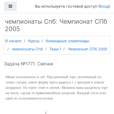
Перейти к основному содержанию
Боковая панель
Вы используете гостевой доступ (
Вход
)
чемпионаты Спб: Чемпионат СПб
2005
В начало
Курсы
Командные олимпиады
чемпионаты Спб
Тема 1
Чемпионат СПб 2005
Задача №1771. Свечки
Мише исполнилось
лет. Праздничный торт, испеченный по
n
n
этому случаю, имеет форму круга радиуса
с центром в начале
r
r
координат. На торте стоят
свечек. Мишина мама разделила торт
n
n
на части, сделав
прямолинейных разрезов. Каждый гость взял
m
m
один из получившихся кусков.