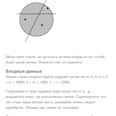
Миша хочет узнать, не досталось ли кому-нибудь из его гостей
более одной свечки. Помогите ему это выяснить.
Входные данные
Первая строка входного файла содержит целые числа
,
и
(1
n
n
m
m
r
r
≤
≤ 10000, 0 ≤
≤ 1000, 1 ≤
≤ 2000).
n
n
m
m
r
r
Следующие n строк содержат пары целых чисел
,
–
x
x
i
y
y
i
i
i
координаты точек, где расположены свечки. Гарантируется, что
эти точки лежат внутри круга, размерами свечек следует
пренебречь. Никакие две свечки не совпадают.