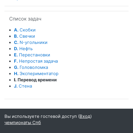
Пропустить Список задач
Список задач
A.
Скобки
B.
Свечки
C.
N-угольники
D.
Нефть
E.
Перестановки
F.
Непростая задача
G.
Головоломка
H.
Экспериментатор
I.
Перевод времени
J.
Стена
Вы используете гостевой доступ (
Вход
)
чемпионаты Спб