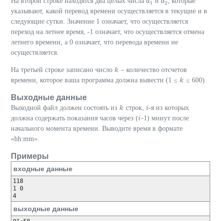
На второй строке находятся два целых числа
и
, которые
d
d
1
d
d
2
1
2
указывают, какой перевод времени осуществляется в текущие и в
следующие сутки. Значение 1 означает, что осуществляется
переход на летнее время, -1 означает, что осуществляется отмена
летнего времени, а 0 означает, что перевода времени не
осуществляется.
На третьей строке записано число
– количество отсчетов
k
k
времени, которое ваша программа должна вывести (1 ≤
≤ 600).
k
k
Выходные данные
Выходной файл должен состоять из
строк,
-я из которых
k
k
i
i
должна содержать показания часов через (
-1) минут после
i
i
начального момента времени. Выводите время в формате
«hh:mm».
Примеры
входные данные
118

1 0

выходные данные