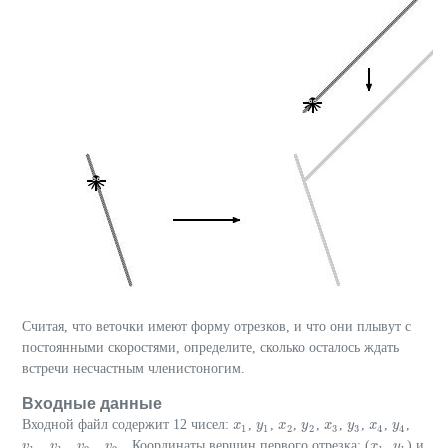
Считая, что веточки имеют форму отрезков, и что они плывут с
постоянными скоростями, определите, сколько осталось ждать
встречи несчастным членистоногим.
Входные данные
Входной файл содержит 12 чисел:
,
,
,
,
,
,
,
,
x
x
1
y
y
1
x
x
2
y
y
2
x
x
3
y
y
3
x
x
4
y
y
4
1
1
2
2
3
3
4
4
,
,
,
. Координаты вершин первого отрезка: (
,
) и
v
v
1
x
v
v
1
y
v
v
2
x
v
v
2
y
x
x
1
y
y
1