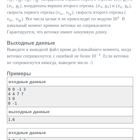
1
1
2
2
1
1
x
y
x
y
(
,
), координаты вершин второго отрезка: (
,
) и (
,
),
x
x
2
y
y
2
x
x
3
y
y
3
x
x
4
y
y
4
2
2
3
3
4
4
скорость первого отрезка (
,
), скорость второго отрезка (
v
v
1
x
v
v
1
y
1
1
x
y
4
10
,
). Все числа целые и не превосходят по модулю
. В
v
v
2
x
v
v
2
y
10
4
2
2
x
y
начальный момент времени веточки не соприкасаются.
Гарантируется, что веточки имеют ненулевую длину.
Выходные данные
Выведите в выходной файл время до ближайшего момента, когда
−
4
10
веточки соприкоснутся, с ошибкой не более
. Если веточки
10
−
4
не соприкоснутся никогда, выведите число -1.
Примеры
входные данные
0 0 -1 3

4 4 7 7

3 0

выходные данные
входные данные