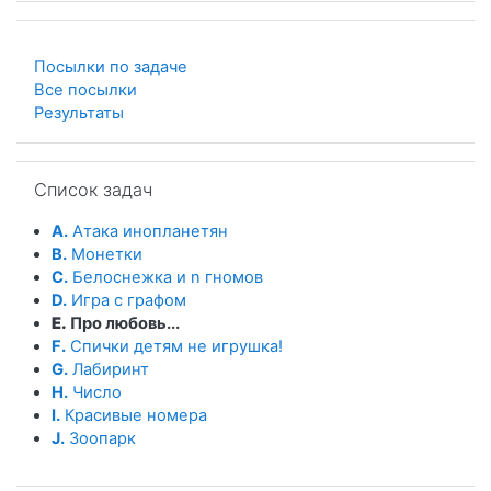
Посылки по задаче
Все посылки
Результаты
Пропустить Список задач
Список задач
A.
Атака инопланетян
B.
Монетки
C.
Белоснежка и n гномов
D.
Игра с графом
E.
Про любовь...
F.
Спички детям не игрушка!
G.
Лабиринт
H.
Число
I.
Красивые номера
J.
Зоопарк