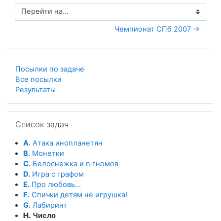
Перейти на...
Чемпионат СПб 2007 →
Посылки по задаче
Все посылки
Результаты
Пропустить Список задач
Список задач
A.
Атака инопланетян
B.
Монетки
C.
Белоснежка и n гномов
D.
Игра с графом
E.
Про любовь...
F.
Спички детям не игрушка!
G.
Лабиринт
H.
Число