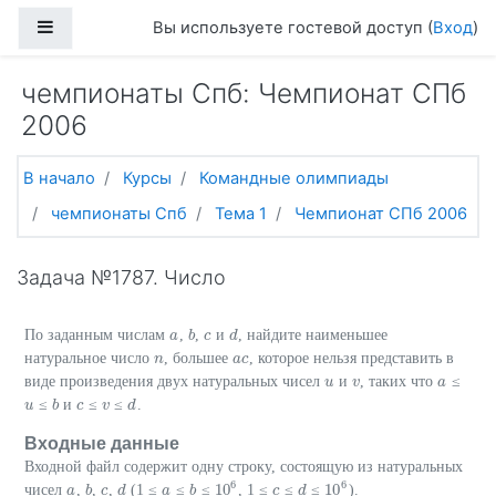
Перейти к основному содержанию
Боковая панель
Вы используете гостевой доступ (
Вход
)
чемпионаты Спб: Чемпионат СПб
2006
В начало
Курсы
Командные олимпиады
чемпионаты Спб
Тема 1
Чемпионат СПб 2006
Задача №1787. Число
По заданным числам
,
,
и
, найдите наименьшее
a
a
b
b
c
c
d
d
натуральное число
, большее
, которое нельзя представить в
n
n
a
a
c
c
виде произведения двух натуральных чисел
и
, таких что
≤
u
u
v
v
a
a
≤
и
≤
≤
.
u
u
b
b
c
c
v
v
d
d
Входные данные
Входной файл содержит одну строку, состоящую из натуральных
6
6
10
10
чисел
,
,
,
(1 ≤
≤
≤
, 1 ≤
≤
≤
).
a
a
b
b
c
c
d
d
a
a
b
b
10
6
c
c
d
d
10
6