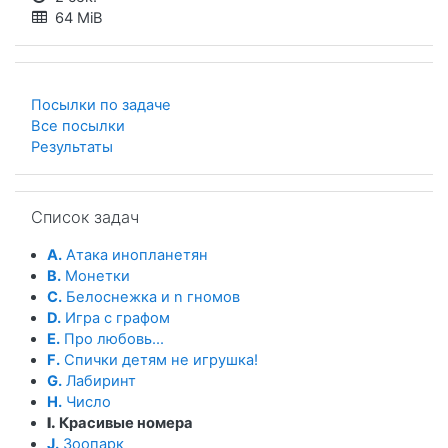
64 MiB
Посылки по задаче
Все посылки
Результаты
Пропустить Список задач
Список задач
A.
Атака инопланетян
B.
Монетки
C.
Белоснежка и n гномов
D.
Игра с графом
E.
Про любовь...
F.
Спички детям не игрушка!
G.
Лабиринт
H.
Число
I.
Красивые номера
J.
Зоопарк