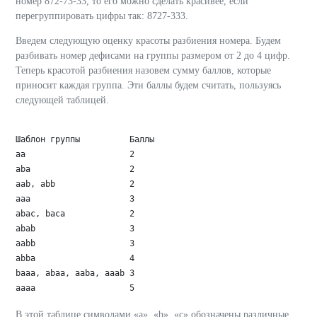
номер 872-73-33, то его можно сделать красивее, если
перегруппировать цифры так: 8727-333.
Введем следующую оценку красоты разбиения номера. Будем
разбивать номер дефисами на группы размером от 2 до 4 цифр.
Теперь красотой разбиения назовем сумму баллов, которые
приносит каждая группа. Эти баллы будем считать, пользуясь
следующей таблицей.
Шаблон группы          Баллы	 

aa                     2	 

aba                    2	 

aab, abb               2	 

aaa                    3	 

abac, baca             2	 

abab                   3	 

aabb                   3	 

abba                   4	 

baaa, abaa, aaba, aaab 3	 

В этой таблице символами «a», «b», «c» обозначены различные