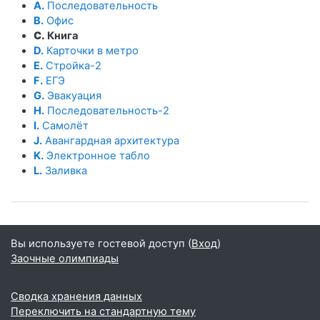
A.
Последовательность
B.
Офис
C.
Книга
D.
Карточки в метро
E.
Стройка-2
F.
ЕГЭ
G.
Эвакуация
H.
Последовательность-2
I.
Самолёт
J.
Авангардная архитектура
K.
Электронное табло
L.
Заливка
Вы используете гостевой доступ (
Вход
)
Заочные олимпиады
Сводка хранения данных
Переключить на стандартную тему