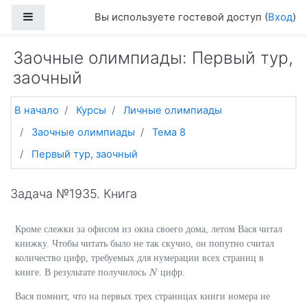
Перейти к основному содержанию
Боковая панель
Вы используете гостевой доступ (
Вход
)
Заочные олимпиады: Первый тур,
заочный
В начало
Курсы
Личные олимпиады
Заочные олимпиады
Тема 8
Первый тур, заочный
Задача №1935. Книга
Кроме слежки за офисом из окна своего дома, летом Вася читал
книжку. Чтобы читать было не так скучно, он попутно считал
количество цифр, требуемых для нумерации всех страниц в
книге. В результате получилось
цифр.
N
N
Вася помнит, что на первых трех страницах книги номера не