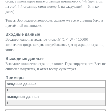
стоят, а пронумерованные страницы начинаются с 4-й (при этом
на этой 4-й странице стоит номер 4, на следующей — 5, и так
далее).
Теперь Вася задается вопросом, сколько же всего страниц было в
прочтённой им книжке.
Входные данные
1
≤
≤
10000
Вводится одно натуральное число
(
) —
N
N
1
≤
N
≤
N
10000
количество цифр, которое потребовалось для нумерации страниц
книги.
Выходные данные
Выведите количество страниц в книге. Гарантируется, что Вася не
ошибся в подсчетах, и ответ всегда существует.
Примеры
входные данные
выходные данные