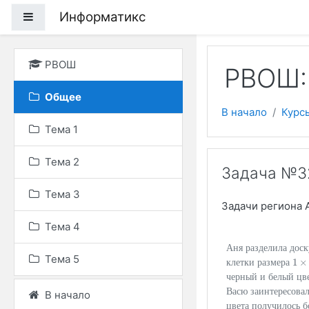
Перейти к основному
Информатикс
Боковая панель
РВОШ
РВОШ:
Общее
В начало
Курс
Тема 1
Тема 2
Задача №3
Тема 3
Задачи региона 
Тема 4
Аня разделила дос
Тема 5
1
×
клетки размера
1
×
1
черный и белый цв
Васю заинтересовал
В начало
цвета получилось 