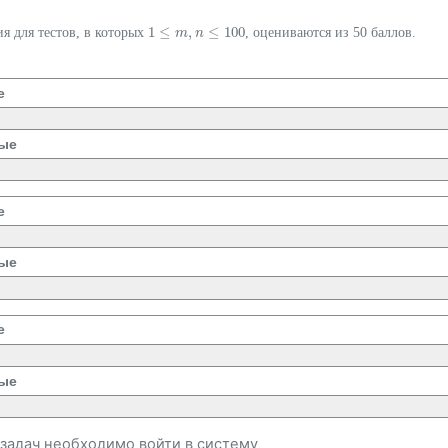
1
≤
,
≤
100
я для тестов, в которых
, оцениваются из 50 баллов.
1
≤
m
,
m
n
≤
100
n
е
ые
е
ые
е
ые
и задач необходимо
войти
в систему