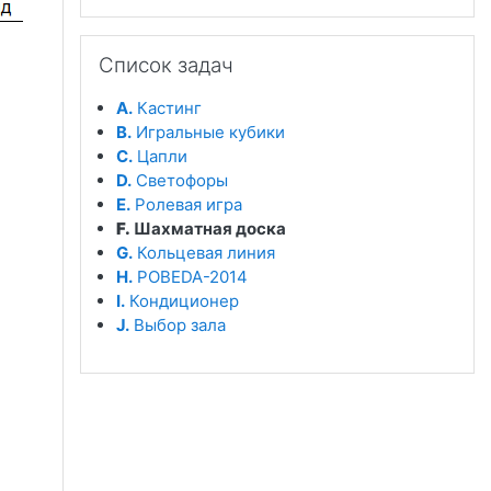
Пропустить Список задач
Список задач
A.
Кастинг
B.
Игральные кубики
C.
Цапли
D.
Светофоры
E.
Ролевая игра
F.
Шахматная доска
G.
Кольцевая линия
H.
POBEDA-2014
I.
Кондиционер
J.
Выбор зала