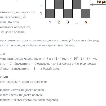
яснить это, он спросил у
она раскрасила
-ю
j
j
оски. По этой
опытался определить,
 на доске больше.
 программу, которая по размерам доски и цвету
-й клетки в
-м ряду
j
j
i
i
какого цвета на доске больше — черного или белого.
ые
9
1
≤
,
≤
10
1
≤
≤
ржит пять целых чисел:
,
,
,
и
(
,
,
m
m
n
n
i
i
j
j
c
c
1
≤
m
,
m
n
≤
10
n
9
1
≤
i
≤
m
i
m
=
1
=
0
ли
с
). Значение
означает, что
-я клетка в
-м ряду доски
с
=
1
c
c
=
0
j
j
i
i
=
1
й цвет, а значение
— в белый цвет.
c
c
=
1
нные
ен содержать одно из трех слов:
 черных клеток на доске больше,
 белых клеток на доске больше,
 черных и белых клеток на доске поровну.