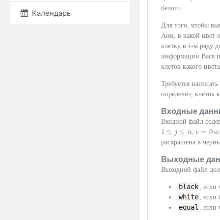
белого.
Календарь
Для того, чтобы вы
Ани, в какой цвет 
клетку в
-м ряду д
i
i
информации Вася п
клеток какого цвета
Требуется написать
определит, клеток 
Входные данн
Входной файл соде
1
≤
≤
=
0
,
с
и
1
≤
j
≤
n
j
n
с
=
0
раскрашена в черны
Выходные да
Выходной файл долж
black
, если
white
, если
equal
, если