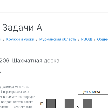
 содержанию
 Задачи A
ы
Кружки и уроки
Мурманская область
РВОШ
Обще
206. Шахматная доска
А
×
ку размера
на
m
m
×
n
n
1
и раскрасила их в
ет в шахматном порядке.
 вопрос: клеток какого
больше — черного или