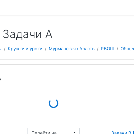
 содержанию
 Задачи A
ы
Кружки и уроки
Мурманская область
РВОШ
Обще
А
Loading...
Перейти на...
Задачи B 