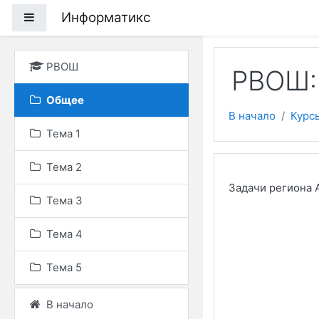
Перейти к основному
Информатикс
Боковая панель
РВОШ
РВОШ:
Общее
В начало
Курс
Тема 1
Тема 2
Задачи региона 
Тема 3
Тема 4
Тема 5
В начало