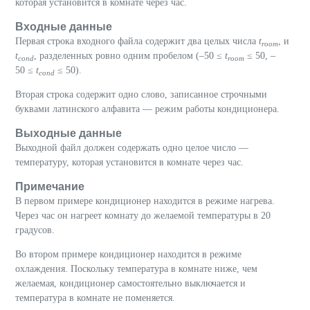
которая установится в комнате через час.
Входные данные
Первая строка входного файла содержит два целых числа
t
, и
room
t
, разделенных ровно одним пробелом (–50
≤
t
≤
50, –
cond
room
50
≤
t
≤
50).
cond
Вторая строка содержит одно слово, записанное строчными
буквами латинского алфавита — режим работы кондиционера.
Выходные данные
Выходной файл должен содержать одно целое число —
температуру, которая установится в комнате через час.
Примечание
В первом примере кондиционер находится в режиме нагрева.
Через час он нагреет комнату до желаемой температуры в 20
градусов.
Во втором примере кондиционер находится в режиме
охлаждения. Поскольку температура в комнате ниже, чем
желаемая, кондиционер самостоятельно выключается и
температура в комнате не поменяется.