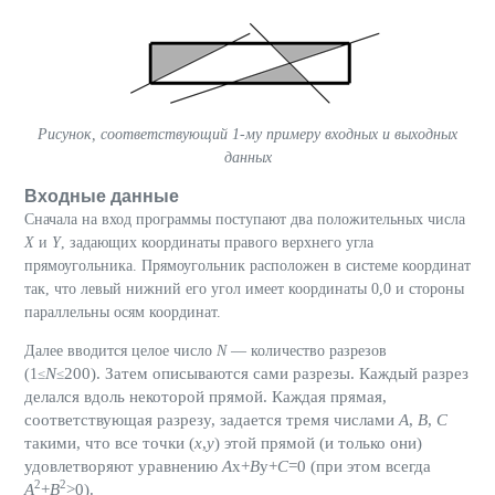
Рисунок, соответствующий 1-му примеру входных и выходных
данных
Входные данные
Сначала на вход программы поступают два положительных числа
X
и
Y
, задающих координаты правого верхнего угла
прямоугольника. Прямоугольник расположен в системе координат
так, что левый нижний его угол имеет координаты 0,0 и стороны
параллельны осям координат.
Далее вводится целое число
N
— количество разрезов
N
200). Затем описываются сами разрезы. Каждый разрез
(1
≤
≤
делался вдоль некоторой прямой. Каждая прямая,
соответствующая разрезу, задается тремя числами
A
,
B
,
C
такими, что все точки (
x
,
y
) этой прямой (и только они)
удовлетворяют уравнению
A
x
+
B
y
+
C
=0 (при этом всегда
2
2
A
+
B
>0).