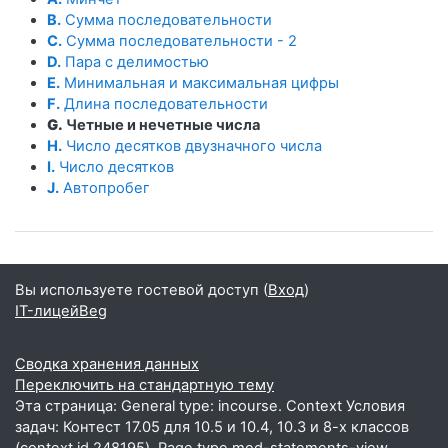
B.
Сумма последовательности
C.
Сумма последовательности - 2
D.
Пара с делимостью
E.
Минимальная и максимальная цифры
F.
Длина последовательности
G.
Четные и нечетные числа
H.
Число десятков двузначного числа
I.
Число десятков
J.
Автопробег
Вы используете гостевой доступ (
Вход
)
IT-лицейBeg
Сводка хранения данных
Переключить на стандартную тему
Эта страница: General type: incourse. Context Условия
задач: Контест 17.05 для 10.5 и 10.4, 10.3 и 8-х классов