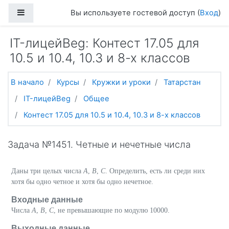
Перейти к основному содержанию
Боковая панель
Вы используете гостевой доступ (
Вход
)
IT-лицейBeg: Контест 17.05 для
10.5 и 10.4, 10.3 и 8-х классов
В начало
Курсы
Кружки и уроки
Татарстан
IT-лицейBeg
Общее
Контест 17.05 для 10.5 и 10.4, 10.3 и 8-х классов
Задача №1451. Четные и нечетные числа
Даны три целых числа
A
,
B
,
C
. Определить, есть ли среди них
хотя бы одно четное и хотя бы одно нечетное.
Входные данные
Числа
A
,
B
,
C
, не превышающие по модулю 10000.
Выходные данные