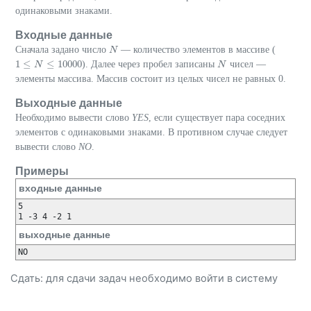
одинаковыми знаками.
Входные данные
Сначала задано число
— количество элементов в массиве (
N
N
1
≤
≤
10000
). Далее через пробел записаны
чисел —
1
≤
N
≤
N
10000
N
N
элементы массива. Массив состоит из целых чисел не равных 0.
Выходные данные
Необходимо вывести слово
YES
, если существует пара соседних
элементов с одинаковыми знаками. В противном случае следует
вывести слово
NO
.
Примеры
входные данные
5

выходные данные
Сдать: для сдачи задач необходимо
войти
в систему