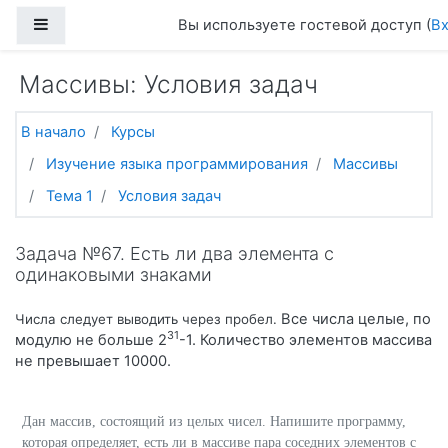
Перейти к основному содержанию
Боковая панель
Вы используете гостевой доступ (
В
Массивы: Условия задач
В начало
Курсы
Изучение языка программирования
Массивы
Тема 1
Условия задач
Задача №67. Есть ли два элемента с
одинаковыми знаками
Все числа целые, по
Числа следует выводить через пробел.
31
модулю не больше 2
-1. Количество элементов массива
не превышает 10000.
Дан массив, состоящий из целых чисел. Напишите программу,
которая определяет, есть ли в массиве пара соседних элементов с