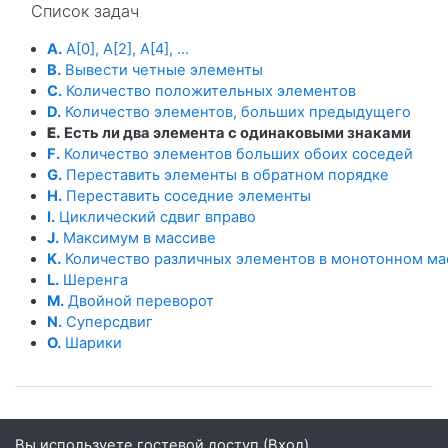
Список задач
A.
A[0], A[2], A[4], ...
B.
Вывести четные элементы
C.
Количество положительных элементов
D.
Количество элементов, больших предыдущего
E.
Есть ли два элемента с одинаковыми знаками
F.
Количество элементов больших обоих соседей
G.
Переставить элементы в обратном порядке
H.
Переставить соседние элементы
I.
Циклический сдвиг вправо
J.
Максимум в массиве
K.
Количество различных элементов в монотонном ма
L.
Шеренга
M.
Двойной переворот
N.
Суперсдвиг
O.
Шарики
Вы используете гостевой доступ (
Вход
)