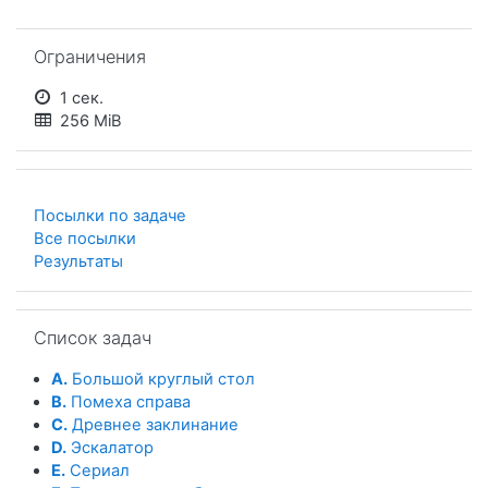
Пропустить Ограничения
Ограничения
1 сек.
256 MiB
Посылки по задаче
Все посылки
Результаты
Пропустить Список задач
Список задач
A.
Большой круглый стол
B.
Помеха справа
C.
Древнее заклинание
D.
Эскалатор
E.
Сериал