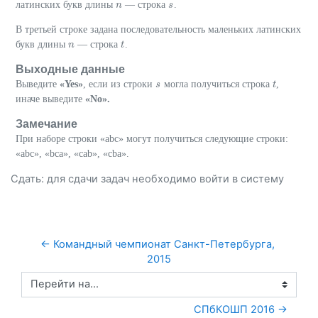
латинских букв длины
— строка
.
n
n
s
s
В третьей строке задана последовательность маленьких латинских
букв длины
— строка
.
n
n
t
t
Выходные данные
Выведите
«Yes»
, если из строки
могла получиться строка
,
s
s
t
t
иначе выведите
«No».
Замечание
При наборе строки «abc» могут получиться следующие строки:
«abc», «bca», «cab», «cba».
Сдать: для сдачи задач необходимо
войти
в систему
← Командный чемпионат Санкт-Петербурга, 
2015
Перейти на...
СПбКОШП 2016 →