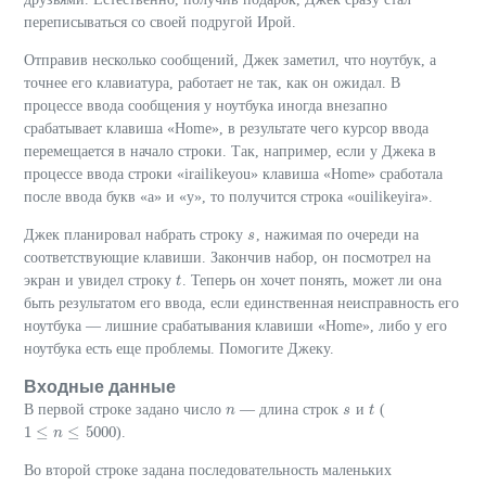
переписываться со своей подругой Ирой.
Отправив несколько сообщений, Джек заметил, что ноутбук, а
точнее его клавиатура, работает не так, как он ожидал. В
процессе ввода сообщения у ноутбука иногда внезапно
срабатывает клавиша «Home», в результате чего курсор ввода
перемещается в начало строки. Так, например, если у Джека в
процессе ввода строки «irailikeyou» клавиша «Home» сработала
после ввода букв «a» и «y», то получится строка «ouilikeyira».
Джек планировал набрать строку
, нажимая по очереди на
s
s
соответствующие клавиши. Закончив набор, он посмотрел на
экран и увидел строку
. Теперь он хочет понять, может ли она
t
t
быть результатом его ввода, если единственная неисправность его
ноутбука — лишние срабатывания клавиши «Home», либо у его
ноутбука есть еще проблемы. Помогите Джеку.
Входные данные
В первой строке задано число
— длина строк
и
(
n
n
s
s
t
t
1
≤
≤
5000
).
1
≤
n
≤
n
5000
Во второй строке задана последовательность маленьких