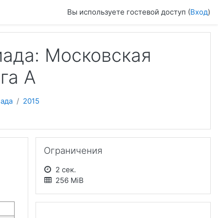
Вы используете гостевой доступ (
Вход
)
ада: Московская
га А
иада
2015
Пропустить Ограничения
Ограничения
2 сек.
256 MiB