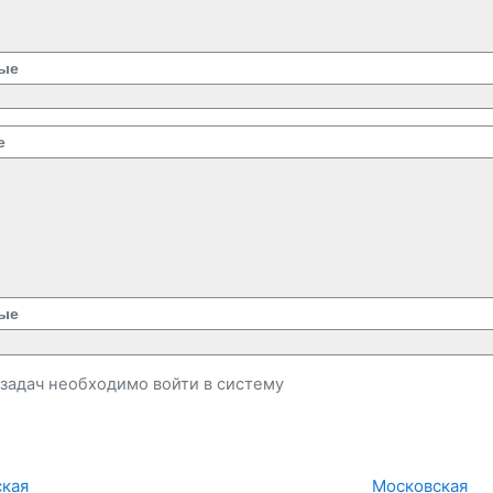
ые
е
ые
и задач необходимо
войти
в систему
кая 
Московская 