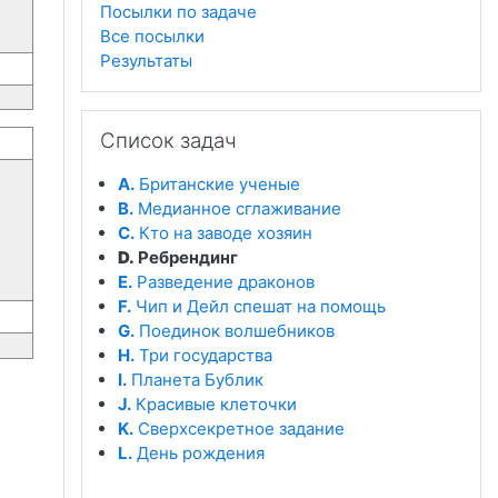
Посылки по задаче
Все посылки
Результаты
Пропустить Список задач
Список задач
A.
Британские ученые
B.
Медианное сглаживание
C.
Кто на заводе хозяин
D.
Ребрендинг
E.
Разведение драконов
F.
Чип и Дейл спешат на помощь
G.
Поединок волшебников
H.
Три государства
I.
Планета Бублик
J.
Красивые клеточки
K.
Сверхсекретное задание
L.
День рождения