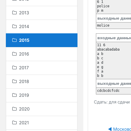
6 1

police

p m
2013
выходные данн
molice
2014
входные данны
2015
11 6

abacabadaba

2016
a b

b c

a d

2017
e g

f a

b b
2018
выходные данн
cdcbcdcfcdc
2019
Сдать: для сдач
2020
2021
◀︎ Московс