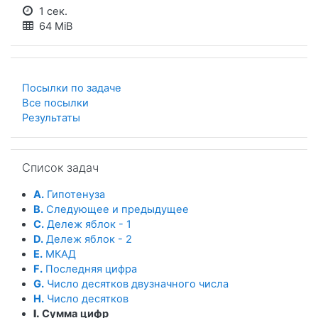
1 сек.
64 MiB
Посылки по задаче
Все посылки
Результаты
Пропустить Список задач
Список задач
A.
Гипотенуза
B.
Следующее и предыдущее
C.
Дележ яблок - 1
D.
Дележ яблок - 2
E.
МКАД
F.
Последняя цифра
G.
Число десятков двузначного числа
H.
Число десятков
I.
Сумма цифр