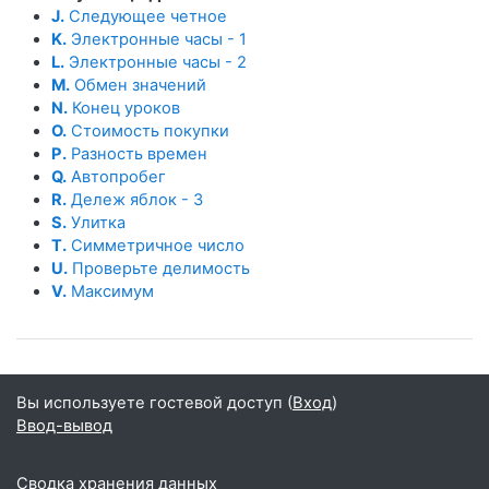
J.
Следующее четное
K.
Электронные часы - 1
L.
Электронные часы - 2
M.
Обмен значений
N.
Конец уроков
O.
Стоимость покупки
P.
Разность времен
Q.
Автопробег
R.
Дележ яблок - 3
S.
Улитка
T.
Симметричное число
U.
Проверьте делимость
V.
Максимум
Вы используете гостевой доступ (
Вход
)
Ввод-вывод
Сводка хранения данных