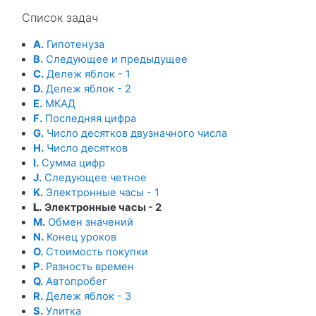
Пропустить Список задач
Список задач
A.
Гипотенуза
B.
Следующее и предыдущее
C.
Дележ яблок - 1
D.
Дележ яблок - 2
E.
МКАД
F.
Последняя цифра
G.
Число десятков двузначного числа
H.
Число десятков
I.
Сумма цифр
J.
Следующее четное
K.
Электронные часы - 1
L.
Электронные часы - 2
M.
Обмен значений
N.
Конец уроков
O.
Стоимость покупки
P.
Разность времен
Q.
Автопробег
R.
Дележ яблок - 3
S.
Улитка