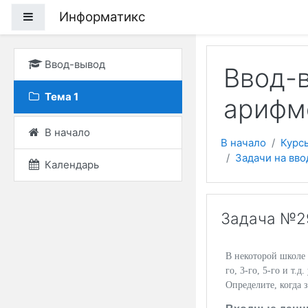
Перейти к основному
Информатикс
Боковая панель
Ввод-вывод
Ввод-в
Тема 1
арифм
В начало
В начало
Курс
Задачи на вв
Календарь
Задача №29
В некоторой школе 
го, 3-го, 5-го и т.д
Определите, когда 