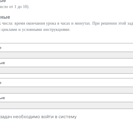
ые
сло от 1 до 10).
нные
 числа: время окончания урока в часах и минутах. При решении этой за
ся циклами и условными инструкциями.
е
ые
е
ые
и задач необходимо
войти
в систему