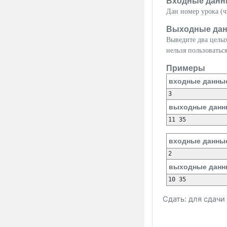
Входные данн
Дан номер урока (чи
Выходные да
Выведите два целых
нельзя пользовать
Примеры
входные данны
выходные данн
входные данны
выходные данн
Сдать: для сдач