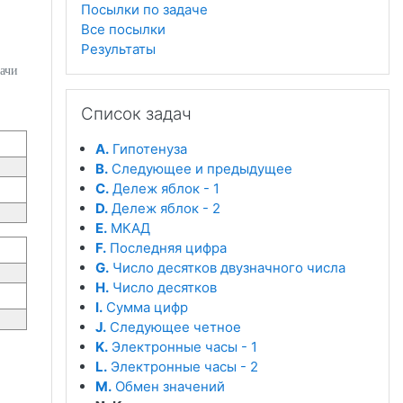
Посылки по задаче
Все посылки
Результаты
дачи
Пропустить Список задач
Список задач
A.
Гипотенуза
B.
Следующее и предыдущее
C.
Дележ яблок - 1
D.
Дележ яблок - 2
E.
МКАД
F.
Последняя цифра
G.
Число десятков двузначного числа
H.
Число десятков
I.
Сумма цифр
J.
Следующее четное
K.
Электронные часы - 1
L.
Электронные часы - 2
M.
Обмен значений