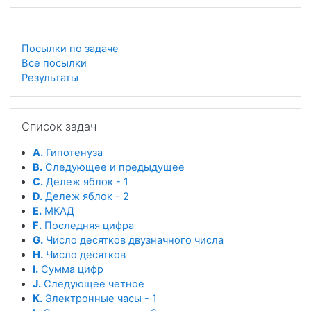
Посылки по задаче
Все посылки
Результаты
Пропустить Список задач
Список задач
A.
Гипотенуза
B.
Следующее и предыдущее
C.
Дележ яблок - 1
D.
Дележ яблок - 2
E.
МКАД
F.
Последняя цифра
G.
Число десятков двузначного числа
H.
Число десятков
I.
Сумма цифр
J.
Следующее четное
K.
Электронные часы - 1