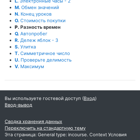
L.
Электронные часы - 2
M.
Обмен значений
N.
Конец уроков
O.
Стоимость покупки
P.
Разность времен
Q.
Автопробег
R.
Дележ яблок - 3
S.
Улитка
T.
Симметричное число
U.
Проверьте делимость
V.
Максимум
Вы используете гостевой доступ (
Вход
)
Ввод-вывод
Сводка хранения данных
Переключить на стандартную тему
Эта страница: General type: incourse. Context Условия