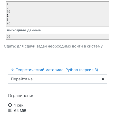
1

2

30

1

3

выходные данные
Сдать: для сдачи задач необходимо
войти
в систему
← Теоретический материал: Python (версия 3)
Перейти на...
Пропустить Ограничения
Ограничения
1 сек.
64 MiB