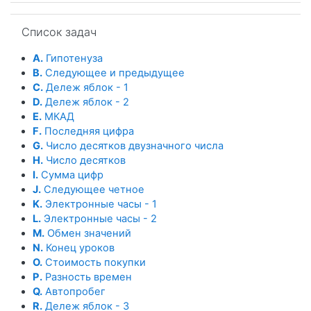
Пропустить Список задач
Список задач
A.
Гипотенуза
B.
Следующее и предыдущее
C.
Дележ яблок - 1
D.
Дележ яблок - 2
E.
МКАД
F.
Последняя цифра
G.
Число десятков двузначного числа
H.
Число десятков
I.
Сумма цифр
J.
Следующее четное
K.
Электронные часы - 1
L.
Электронные часы - 2
M.
Обмен значений
N.
Конец уроков
O.
Стоимость покупки
P.
Разность времен
Q.
Автопробег
R.
Дележ яблок - 3