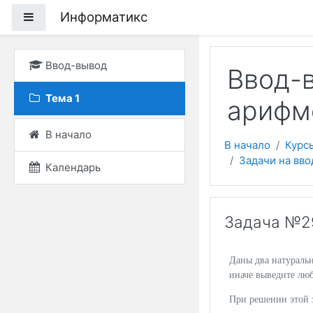
Перейти к основному
Информатикс
Боковая панель
Ввод-вывод
Ввод-в
Тема 1
арифм
В начало
В начало
Курс
Задачи на вв
Календарь
Задача №29
Даны два натураль
иначе выведите люб
При решении этой з