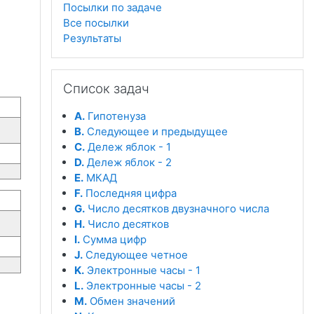
Посылки по задаче
Все посылки
Результаты
Пропустить Список задач
Список задач
A.
Гипотенуза
B.
Следующее и предыдущее
C.
Дележ яблок - 1
D.
Дележ яблок - 2
E.
МКАД
F.
Последняя цифра
G.
Число десятков двузначного числа
H.
Число десятков
I.
Сумма цифр
J.
Следующее четное
K.
Электронные часы - 1
L.
Электронные часы - 2
M.
Обмен значений