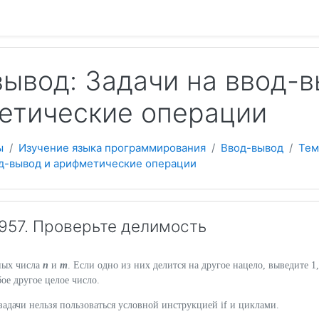
 содержанию
ывод: Задачи на ввод-в
етические операции
ы
Изучение языка программирования
Ввод-вывод
Тем
од-вывод и арифметические операции
57. Проверьте делимость
ных числа
n
и
m
. Если одно из них делится на другое нацело, выведите 1,
ое другое целое число.
адачи нельзя пользоваться условной инструкцией if и циклами.