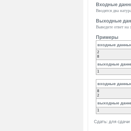
Входные данн
Вводятся два нату
Выходные да
Выведите ответ на з
Примеры
входные данны
2

выходные данн
входные данны
8

выходные данн
Сдать: для сдач