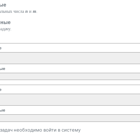
ые
ральных числа
n
и
m
.
нные
адачу.
е
ые
е
ые
и задач необходимо
войти
в систему