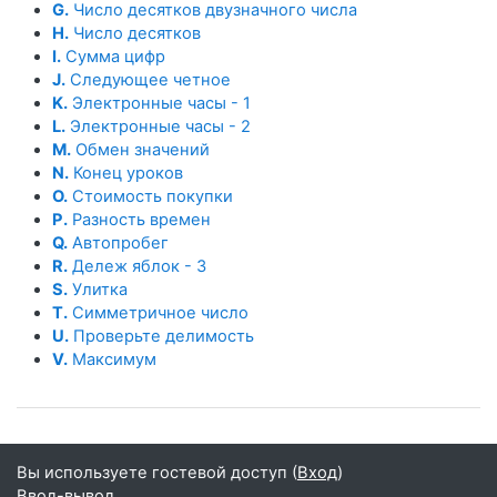
G.
Число десятков двузначного числа
H.
Число десятков
I.
Сумма цифр
J.
Следующее четное
K.
Электронные часы - 1
L.
Электронные часы - 2
M.
Обмен значений
N.
Конец уроков
O.
Стоимость покупки
P.
Разность времен
Q.
Автопробег
R.
Дележ яблок - 3
S.
Улитка
T.
Симметричное число
U.
Проверьте делимость
V.
Максимум
Вы используете гостевой доступ (
Вход
)
Ввод-вывод