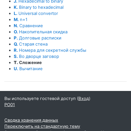
J.
Hexadecimal to binary
K.
Binary to hexadecimal
L.
Universal convertor
M.
n+1
N.
Сравнение
O.
Накопительная скидка
P.
Долговые расписки
Q.
Старая стена
R.
Номера для секретной службы
S.
Во дворце заговор
T.
Сложение
U.
Вычитание
Вы используете гостевой доступ (
Вход
)
PO01
Сводка хранения данных
Переключить на стандартную тему