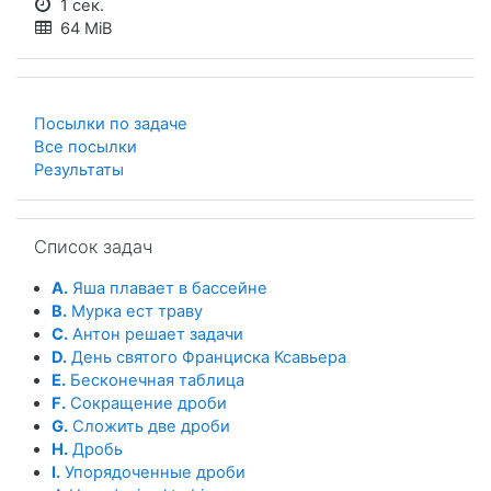
1 сек.
64 MiB
Посылки по задаче
Все посылки
Результаты
Пропустить Список задач
Список задач
A.
Яша плавает в бассейне
B.
Мурка ест траву
C.
Антон решает задачи
D.
День святого Франциска Ксавьера
E.
Бесконечная таблица
F.
Сокращение дроби
G.
Сложить две дроби
H.
Дробь
I.
Упорядоченные дроби