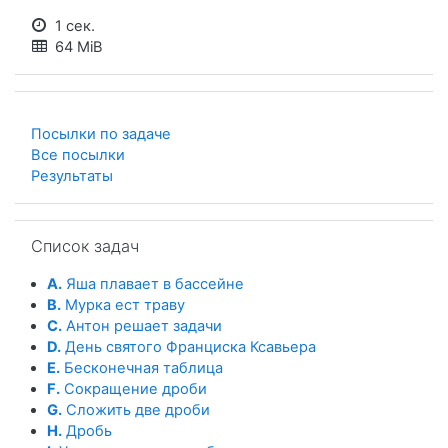
1 сек.
64 MiB
Посылки по задаче
Все посылки
Результаты
Пропустить Список задач
Список задач
A.
Яша плавает в бассейне
B.
Мурка ест траву
C.
Антон решает задачи
D.
День святого Франциска Ксавьера
E.
Бесконечная таблица
F.
Сокращение дроби
G.
Сложить две дроби
H.
Дробь