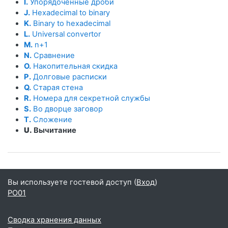
I.
Упорядоченные дроби
J.
Hexadecimal to binary
K.
Binary to hexadecimal
L.
Universal convertor
M.
n+1
N.
Сравнение
O.
Накопительная скидка
P.
Долговые расписки
Q.
Старая стена
R.
Номера для секретной службы
S.
Во дворце заговор
T.
Сложение
U.
Вычитание
Вы используете гостевой доступ (
Вход
)
PO01
Сводка хранения данных