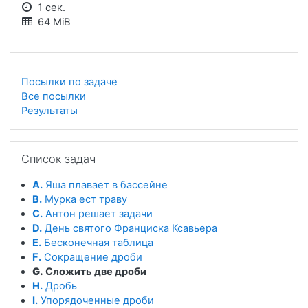
1 сек.
64 MiB
Посылки по задаче
Все посылки
Результаты
Пропустить Список задач
Список задач
A.
Яша плавает в бассейне
B.
Мурка ест траву
C.
Антон решает задачи
D.
День святого Франциска Ксавьера
E.
Бесконечная таблица
F.
Сокращение дроби
G.
Сложить две дроби
H.
Дробь
I.
Упорядоченные дроби