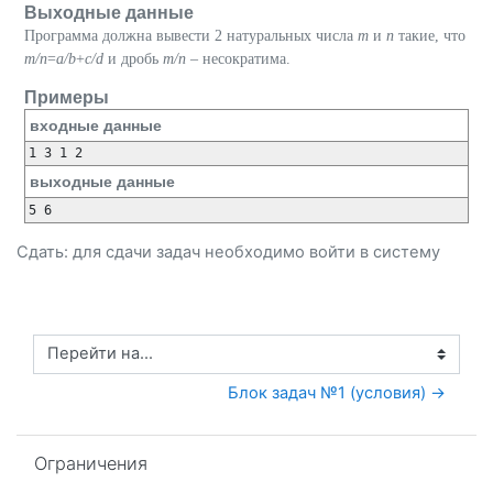
Выходные данные
Программа должна вывести 2 натуральных числа
m
и
n
такие, что
m/n
=
a/b
+
c/d
и дробь
m/n
– несократима.
Примеры
входные данные
1 3 1 2
выходные данные
5 6
Сдать: для сдачи задач необходимо
войти
в систему
Перейти на...
Блок задач №1 (условия) →
Пропустить Ограничения
Ограничения