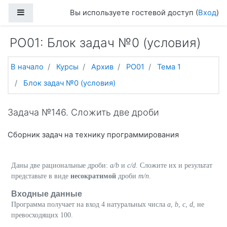
Перейти к основному содержанию
Боковая панель
Вы используете гостевой доступ (
Вход
)
PO01: Блок задач №0 (условия)
В начало
Курсы
Архив
PO01
Тема 1
Блок задач №0 (условия)
Задача №146. Сложить две дроби
Сборник задач на технику программирования
Даны две рациональные дроби:
a/b
и
c/d
. Сложите их и результат
представьте в виде
несократимой
дроби
m/n
.
Входные данные
Программа получает на вход 4 натуральных числа
a
,
b
,
c
,
d
, не
превосходящих 100.