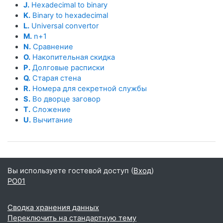
J.
Hexadecimal to binary
K.
Binary to hexadecimal
L.
Universal convertor
M.
n+1
N.
Сравнение
O.
Накопительная скидка
P.
Долговые расписки
Q.
Старая стена
R.
Номера для секретной службы
S.
Во дворце заговор
T.
Сложение
U.
Вычитание
Вы используете гостевой доступ (
Вход
)
PO01
Сводка хранения данных
Переключить на стандартную тему