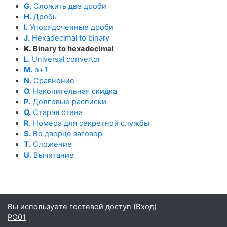
G.
Сложить две дроби
H.
Дробь
I.
Упорядоченные дроби
J.
Hexadecimal to binary
K.
Binary to hexadecimal
L.
Universal convertor
M.
n+1
N.
Сравнение
O.
Накопительная скидка
P.
Долговые расписки
Q.
Старая стена
R.
Номера для секретной службы
S.
Во дворце заговор
T.
Сложение
U.
Вычитание
Вы используете гостевой доступ (
Вход
)
PO01