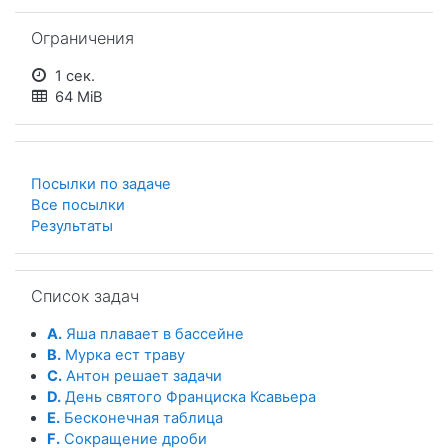
Пропустить Ограничения
Ограничения
1 сек.
64 MiB
Посылки по задаче
Все посылки
Результаты
Пропустить Список задач
Список задач
A.
Яша плавает в бассейне
B.
Мурка ест траву
C.
Антон решает задачи
D.
День святого Франциска Ксавьера
E.
Бесконечная таблица
F.
Сокращение дроби