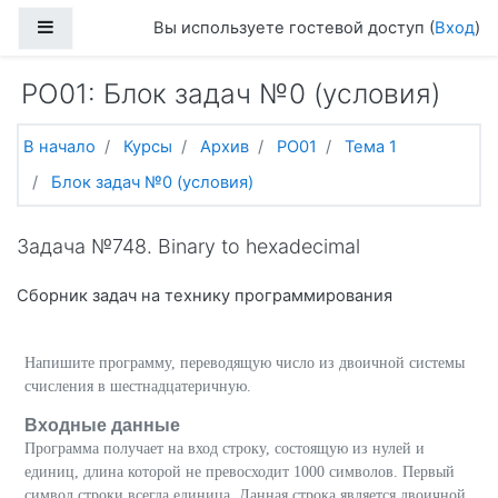
Перейти к основному содержанию
Боковая панель
Вы используете гостевой доступ (
Вход
)
PO01: Блок задач №0 (условия)
В начало
Курсы
Архив
PO01
Тема 1
Блок задач №0 (условия)
Задача №748. Binary to hexadecimal
Сборник задач на технику программирования
Напишите программу, переводящую число из двоичной системы
счисления в шестнадцатеричную.
Входные данные
Программа получает на вход строку, состоящую из нулей и
единиц, длина которой не превосходит 1000 символов. Первый
символ строки всегда единица. Данная строка является двоичной