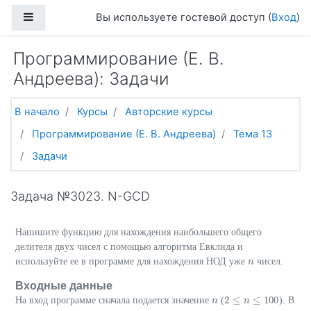
Перейти к основному содержанию
Боковая панель
Вы используете гостевой доступ (
Вход
)
Программирование (Е. В.
Андреева): Задачи
В начало
Курсы
Авторские курсы
Программирование (Е. В. Андреева)
Тема 13
Задачи
Задача №3023. N-GCD
Напишите функцию для нахождения наибольшего общего
делителя двух чисел с помощью алгоритма Евклида и
используйте ее в программе для нахождения НОД уже
чисел.
n
n
Входные данные
2
≤
≤
100
На вход программе сначала подается значение
(
). В
n
n
2
≤
n
≤
n
100