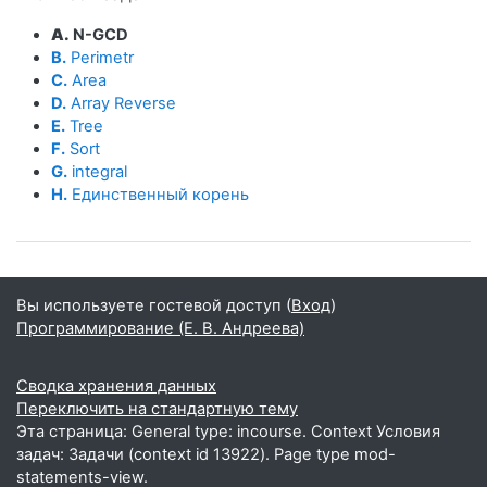
A.
N-GCD
B.
Perimetr
C.
Area
D.
Array Reverse
E.
Tree
F.
Sort
G.
integral
H.
Единственный корень
Вы используете гостевой доступ (
Вход
)
Программирование (Е. В. Андреева)
Сводка хранения данных
Переключить на стандартную тему
Эта страница: General type: incourse. Context Условия
задач: Задачи (context id 13922). Page type mod-
statements-view.