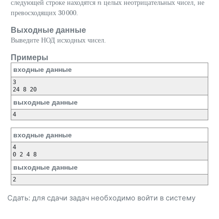
следующей строке находятся
целых неотрицательных чисел, не
n
n
30
000
превосходящих
.
30
000
Выходные данные
Выведите НОД исходных чисел.
Примеры
входные данные
3

выходные данные
входные данные
4

выходные данные
Сдать: для сдачи задач необходимо
войти
в систему