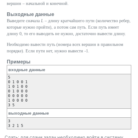
вершин – начальной и конечной.
Выходные данные
Выведите сначала
L
– длину кратчайшего пути (количество ребер,
которые нужно пройти), а потом сам путь. Если путь имеет
длину 0, то его выводить не нужно, достаточно вывести длину.
Необходимо вывести путь (номера всех вершин в правильном
порядке). Если пути нет, нужно вывести -1.
Примеры
входные данные
5

0 1 0 0 1

1 0 1 0 0

0 1 0 0 0

0 0 0 0 0

1 0 0 0 0

3 5
выходные данные
3

3 2 1 5
Сдать: для сдачи задач необходимо
войти
в систему