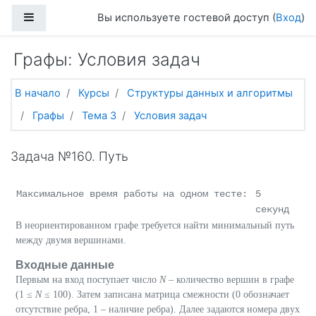
Перейти к основному содержанию
Боковая панель
Вы используете гостевой доступ (
Вход
)
Графы: Условия задач
В начало
Курсы
Структуры данных и алгоритмы
Графы
Тема 3
Условия задач
Задача №160. Путь
Максимальное время работы на одном тесте:
5
секунд
В неориентированном графе требуется найти минимальный путь
между двумя вершинами.
Входные данные
Первым на вход поступает число
N
– количество вершин в графе
(1 ≤
N
≤ 100). Затем записана матрица смежности (0 обозначает
отсутствие ребра, 1 – наличие ребра). Далее задаются номера двух