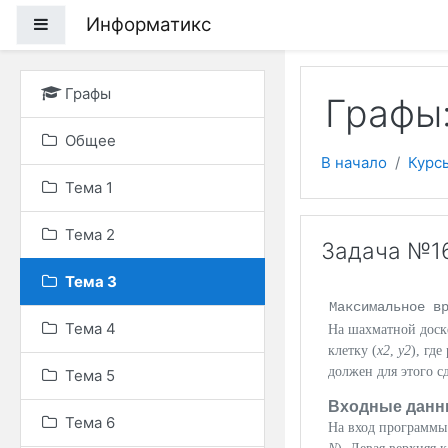
Перейти к основному
Информатикс
Боковая панель
Графы
Графы:
Общее
В начало
Курс
Тема 1
Тема 2
Задача №16
Тема 3
Максимальное в
Тема 4
На шахматной дос
клетку (
x2
,
y2
), гд
должен для этого с
Тема 5
Входные данн
Тема 6
На вход программы