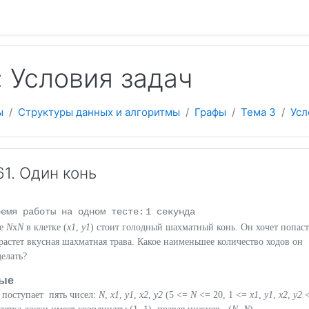
 содержанию
 Условия задач
ы
Структуры данных и алгоритмы
Графы
Тема 3
Усл
1. Один конь
ремя работы на одном тесте:
1 секунда
ке
N
x
N
в клетке (
x1
,
y1
) стоит голодный шахматный конь. Он хочет попаст
е растет вкусная шахматная трава. Какое наименьшее количество ходов он
делать?
ые
 поступает пять чисел:
N
,
x1
,
y1
,
x2
,
y2
(5 <=
N
<= 20, 1 <=
x1
,
y1
,
x2
,
y2
<