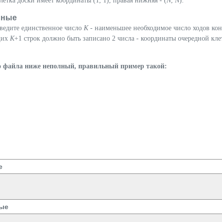
клетка доски имеет координаты (1, 1), правая нижняя - (
N
,
N
).
нные
ыведите единственное число
K
- наименьшее необходимое число ходов кон
щих
K
+1 строк должно быть записано 2 числа - координаты очередной кле
 файла ниже неполный, правильный пример такой:
е
ые