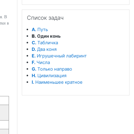
Пропустить Список задач
Список задач
я. В
тки в
A.
Путь
B.
Один конь
C.
Табличка
D.
Два коня
E.
Игрушечный лабиринт
F.
Числа
G.
Только направо
H.
Цивилизация
I.
Наименьшее кратное