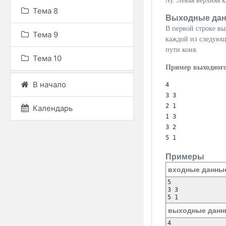
N
). Левая верхняя 
Тема 8
Выходные да
В первой строке в
Тема 9
каждой из следую
пути коня.
Тема 10
Пример выходного
В начало
4

3 3

2 1

Календарь
1 3

3 2

Примеры
входные данны
5

3 3

5 1
выходные данн
4