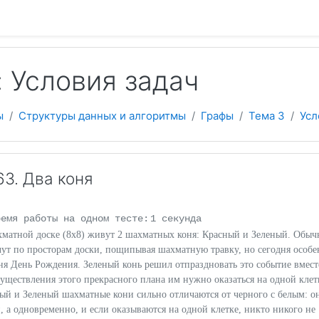
 содержанию
 Условия задач
ы
Структуры данных и алгоритмы
Графы
Тема 3
Усл
3. Два коня
ремя работы на одном тесте:
1 секунда
хматной доске (8х8) живут 2 шахматных коня: Красный и Зеленый. Обыч
чут по просторам доски, пощипывая шахматную травку, но сегодня особ
оня День Рождения. Зеленый конь решил отпраздновать это событие вмест
уществления этого прекрасного плана им нужно оказаться на одной клет
ый и Зеленый шахматные кони сильно отличаются от черного с белым: о
и, а одновременно, и если оказываются на одной клетке, никто никого не