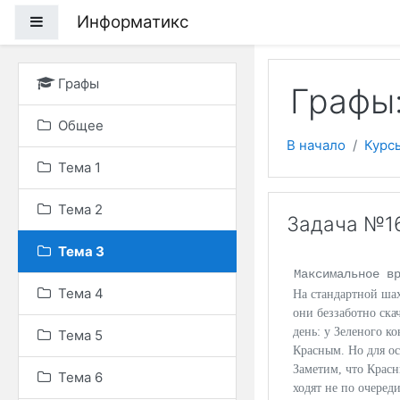
Перейти к основному
Информатикс
Боковая панель
Графы
Графы:
Общее
В начало
Курс
Тема 1
Тема 2
Задача №16
Тема 3
Максимальное в
Тема 4
На стандартной ша
они беззаботно ска
день: у Зеленого к
Тема 5
Красным. Но для ос
Заметим, что Красн
Тема 6
ходят не по очеред