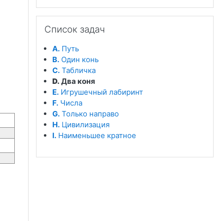
Пропустить Список задач
Список задач
A.
Путь
B.
Один конь
C.
Табличка
D.
Два коня
E.
Игрушечный лабиринт
F.
Числа
G.
Только направо
H.
Цивилизация
I.
Наименьшее кратное