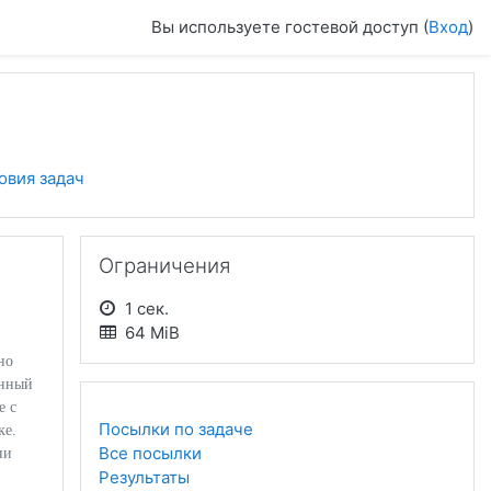
Вы используете гостевой доступ (
Вход
)
овия задач
Пропустить Ограничения
Ограничения
1 сек.
64 MiB
но
енный
е с
Посылки по задаче
ке.
Все посылки
ни
Результаты