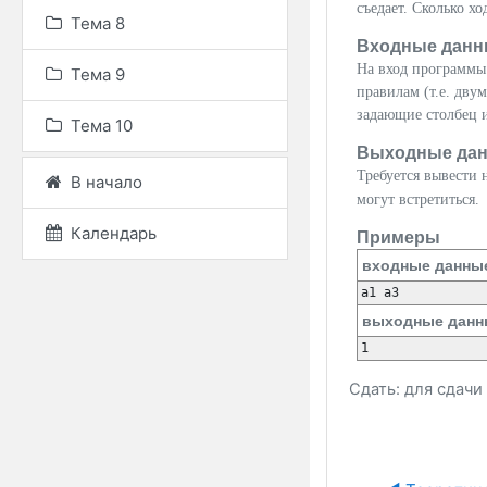
съедает. Сколько х
Тема 8
Входные данн
На вход программы
Тема 9
правилам (т.е. двум
задающие столбец и
Тема 10
Выходные да
Требуется вывести 
В начало
могут встретиться.
Календарь
Примеры
входные данны
выходные данн
Сдать: для сдач