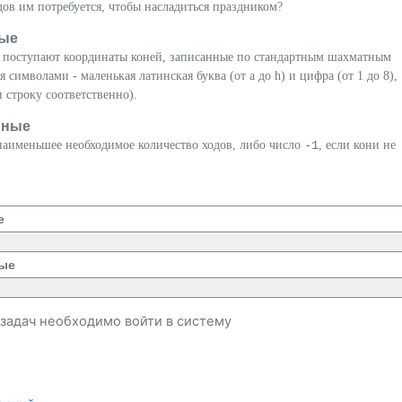
одов им потребуется, чтобы насладиться праздником?
ые
 поступают координаты коней, записанные по стандартным шахматным
я символами - маленькая латинская буква (от a до h) и цифра (от 1 до 8),
 строку соответственно).
нные
наименьшее необходимое количество ходов, либо число
-1
, если кони не
е
ые
и задач необходимо
войти
в систему