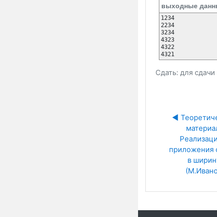
выходные данн
1234

2234

3234

4323

4322

Сдать: для сдач
◀︎ Теоретич
материал
Реализация
приложения о
в ширину
(М.Ивано