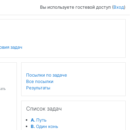
Вы используете гостевой доступ (
Вход
)
овия задач
Посылки по задаче
Все посылки
Результаты
ать
Пропустить Список задач
Список задач
A.
Путь
B.
Один конь