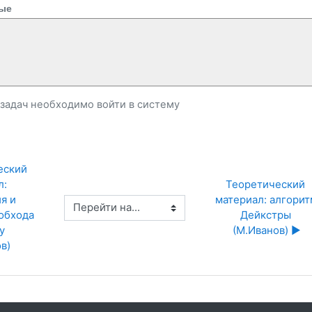
ые
и задач необходимо
войти
в систему
еский 
: 
Теоретический 
 и 
материал: алгорит
Перейти на...
бхода 
Дейкстры 
 
(М.Иванов) ▶︎
в)