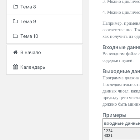
3. Можно цикличес
Тема 8
4. Можно цикличес
Тема 9
Например, применяя
соответственно. То
Тема 10
как получить из од
Входные данн
В начало
Во входном файле с
содержит нулей.
Календарь
Выходные да
Программа должна 
Последовательность
данных чисел, каж
предыдущего числа
должно быть мини
Примеры
входные данны
1234
