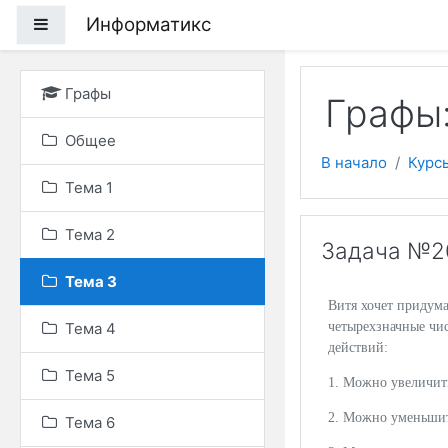
Перейти к основному
Информатикс
Боковая панель
Графы
Графы:
Общее
В начало
Курс
Тема 1
Тема 2
Задача №20
Тема 3
Витя хочет придума
Тема 4
четырехзначные чи
действий:
Тема 5
1. Можно увеличить
2. Можно уменьшить
Тема 6