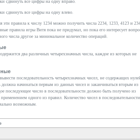
ки сдвинуть все цифры на одну вправо.
ки сдвинуть все цифры на одну влево.
 эти правила к числу 1234 можно получить числа 2234, 1233, 4123 и 23
чные правила игры Витя пока не придумал, но пока его интересует вопро
ного числа другое за минимальное количество операций.
ые
одержится два различных четырехзначных числа, каждое из которых не
нные
вывести последовательность четырехзначных чисел, не содержащих нуле
 должна начинаться первым из данных чисел и заканчиваться вторым из
дое последующее число в последовательности должно быть получено из
 применением одного из правил. Количество чисел в последовательности
мально возможным.
е