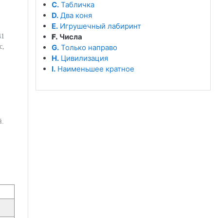
C.
Табличка
D.
Два коня
E.
Игрушечный лабиринт
F.
Числа
41
с,
G.
Только направо
H.
Цивилизация
I.
Наименьшее кратное
й.