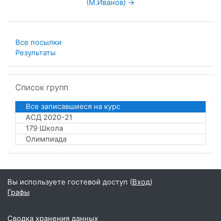
(М.Иванов) →
Все посылки
Результаты
Пропустить Список групп
Список групп
Все записавшиеся на курс
АСД 2020-21
179 Школа
Олимпиада
Вы используете гостевой доступ (
Вход
)
Графы
Сводка хранения данных