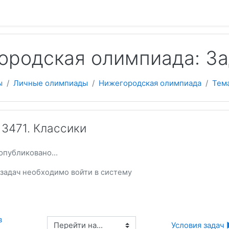
 содержанию
ородская олимпиада: З
ы
Личные олимпиады
Нижегородская олимпиада
Тема
3471. Классики
опубликовано...
и задач необходимо
войти
в систему
 
Перейти на...
Условия задач 