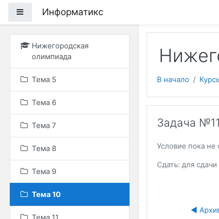
Перейти к основному
Информатикс
Боковая панель
Нижегородская
Нижег
олимпиада
Тема 5
В начало
Курс
Тема 6
Задача №11
Тема 7
Условие пока не 
Тема 8
Сдать: для сдач
Тема 9
Тема 10
◀︎ Архив
Тема 11