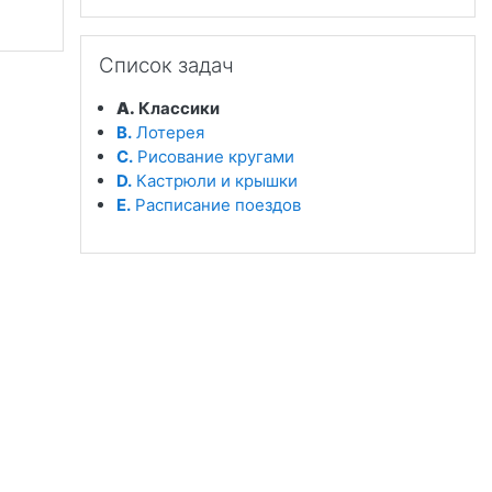
Пропустить Список задач
Список задач
A.
Классики
B.
Лотерея
C.
Рисование кругами
D.
Кастрюли и крышки
E.
Расписание поездов