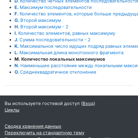
D.
Количество четных элементов последовательности
E.
Максимум последовательности
F.
Количество элементов, которые больше предыдущ
G.
Второй максимум
H.
Второй максимум - 2
I.
Количество элементов, равных максимуму
J.
Сумма последовательности - 2
K.
Максимальное число идущих подряд равных элеме
L.
Максимальная длина монотонного фрагмента
M.
Количество локальных максимумов
N.
Наименьшее расстояние между локальными макс
O.
Среднеквадратичное отклонение
Вы используете гостевой доступ (
Вход
)
Циклы
Сводка хранения данных
Переключить на стандартную тему