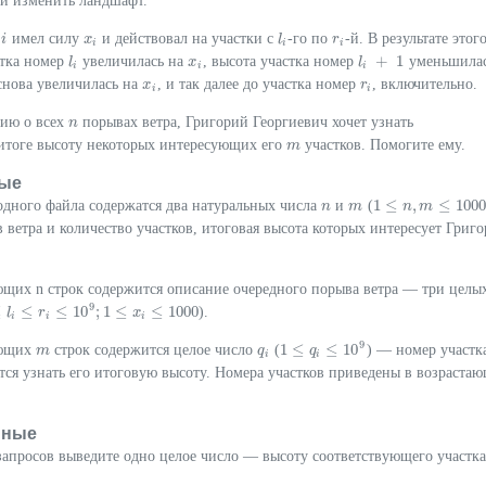
ли изменить ландшафт.
р
имел силу
и действовал на участки с
-го по
-й. В результате этог
i
i
x
x
i
l
l
i
r
r
i
i
i
i
+
1
стка номер
увеличилась на
, высота участка номер
уменьшилас
l
l
i
x
x
i
l
l
i
+
1
i
i
i
снова увеличилась на
, и так далее до участка номер
, включительно.
x
x
i
r
r
i
i
i
ию о всех
порывах ветра, Григорий Георгиевич хочет узнать
n
n
итоге высоту некоторых интересующих его
участков. Помогите ему.
m
m
ые
1
≤
,
≤
1000
одного файла содержатся два натуральных числа
и
(
n
n
m
m
1
≤
n
,
m
n
≤
m
1000
 ветра и количество участков, итоговая высота которых интересует Григо
ющих n строк содержится описание очередного порыва ветра — три целы
9
≤
≤
≤
10
;
1
≤
≤
1000
).
r
i
l
≤
10
9
r
;
1
≤
x
i
≤
1000
x
i
i
i
9
1
≤
≤
10
ующих
строк содержится целое число
(
) — номер участк
m
m
q
q
i
1
≤
q
i
≤
q
10
9
i
i
ется узнать его итоговую высоту. Номера участков приведены в возраста
нные
апросов выведите одно целое число — высоту соответствующего участка