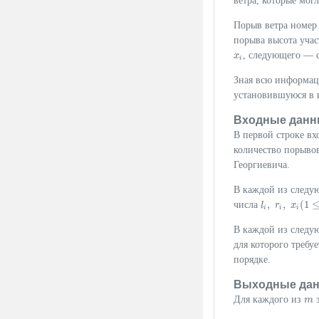
ветра, которые мог
Порыв ветра номе
порыва высота уча
, следующего — 
x
x
i
i
Зная всю информац
установившуюся в 
Входные данн
В первой строке вх
количество порывов
Георгиевича.
В каждой из следу
,
,
(
1
числа
l
l
i
,
r
r
i
,
x
i
x
(
1
≤
l
i
≤
i
i
i
В каждой из след
для которого требу
порядке.
Выходные да
Для каждого из
з
m
m