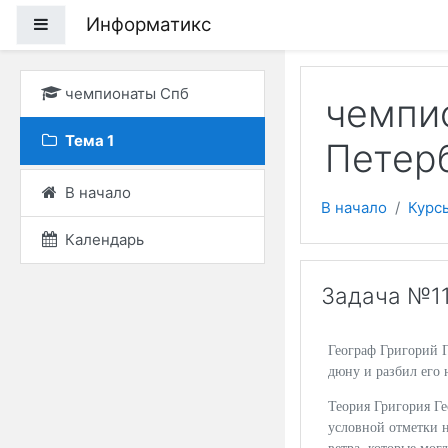
Перейти к основному
Информатикс
Боковая панель
чемпионаты Спб
чемпи
Тема 1
Петерб
В начало
В начало
Курс
Календарь
Задача №1
Географ Григорий 
дюну и разбил его 
Теория Григория Ге
условной отметки н