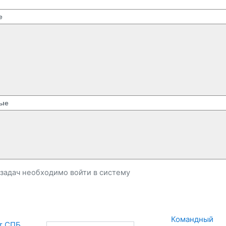
е
ые
и задач необходимо
войти
в систему
Командный 
т СПБ 