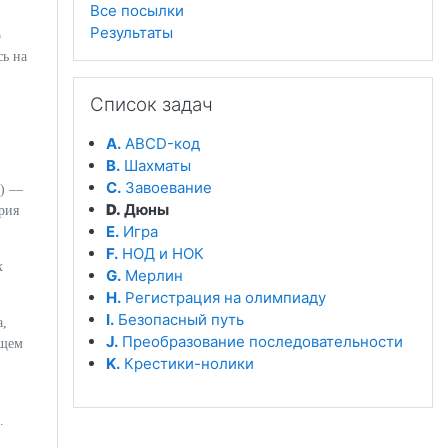
Все посылки
Результаты
о
ь на
Пропустить Список задач
Список задач
A.
ABCD-код
B.
Шахматы
C.
Завоевание
) —
D.
Дюны
рия
E.
Игра
F.
НОД и НОК
х
G.
Мерлин
H.
Регистрация на олимпиаду
I.
Безопасный путь
а,
J.
Преобразование последовательности
ющем
K.
Крестики-нолики
.