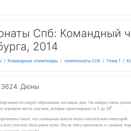
 содержанию
онаты Спб: Командный ч
урга, 2014
ы
Командные олимпиады
чемпионаты Спб
Тема 1
К
13624. Дюны
Георгиевич исследует образование песчаных дюн. Он выбрал очень длин
9
1
10
на огромное число участков, которые пронумеровал от
до
.
1
10
9
оргиевича гласит, что изначально высота песка относительно некоторой
а всех участках была равна нулю. После этого произошло
сильных пор
n
n