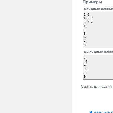
Примеры
входные данны
2 6

1 6 7

3 7 2

1

2

3

6

7

8
выходные данн
7

-7

9

-9

2

0
Сдать: для сдач
◀︎ Чемпиона