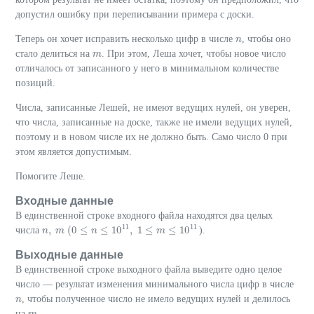
допустил ошибку при переписывании примера с доски.
Теперь он хочет исправить несколько цифр в числе
, чтобы оно
n
n
стало делиться на
. При этом, Леша хочет, чтобы новое число
m
m
отличалось от записанного у него в минимальном количестве
позиций.
Числа, записанные Лешей, не имеют ведущих нулей, он уверен,
что числа, записанные на доске, также не имели ведущих нулей,
поэтому и в новом числе их не должно быть. Само число 0 при
этом является допустимым.
Помогите Леше.
Входные данные
В единственной строке входного файла находятся два целых
11
11
,
(
0
≤
≤
10
,
1
≤
≤
10
числа
).
n
n
,
m
m
(
0
≤
n
≤
10
n
11
,
1
≤
m
≤
10
11
m
Выходные данные
В единственной строке выходного файла выведите одно целое
число — результат изменения минимального числа цифр в числе
, чтобы полученное число не имело ведущих нулей и делилось
n
n
на
.
m