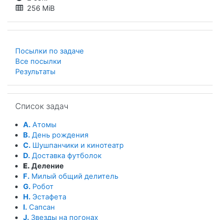
256 MiB
Посылки по задаче
Все посылки
Результаты
Пропустить Список задач
Список задач
A.
Атомы
B.
День рождения
C.
Шушпанчики и кинотеатр
D.
Доставка футболок
E.
Деление
F.
Милый общий делитель
G.
Робот
H.
Эстафета
I.
Сапсан
J.
Звезды на погонах