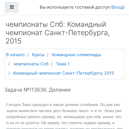
Перейти к основному содержанию
Боковая панель
Вы используете гостевой доступ (
Вход
)
чемпионаты Спб: Командный
чемпионат Санкт-Петербурга,
2015
В начало
Курсы
Командные олимпиады
чемпионаты Спб
Тема 1
Командный чемпионат Санкт-Петербурга, 2015
Задача №113636. Деление
Сегодня Леша проходил в школе деление столбиком. На дом ему
задали вычислить частное двух больших чисел:
и
. Леша уже
n
n
m
m
попробовал решить пример, но, неожиданно для себя, понял, что
на
не делится. Он уверен, что учитель задавал пример, в
n
n
m
m
котором результат не имеет остатка, поэтому он предположил, что