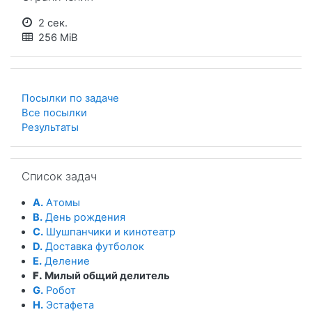
2 сек.
256 MiB
Посылки по задаче
Все посылки
Результаты
Пропустить Список задач
Список задач
A.
Атомы
B.
День рождения
C.
Шушпанчики и кинотеатр
D.
Доставка футболок
E.
Деление
F.
Милый общий делитель
G.
Робот
H.
Эстафета