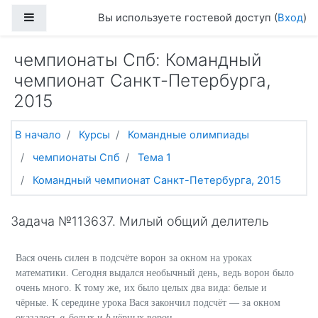
Перейти к основному содержанию
Боковая панель
Вы используете гостевой доступ (
Вход
)
чемпионаты Спб: Командный
чемпионат Санкт-Петербурга,
2015
В начало
Курсы
Командные олимпиады
чемпионаты Спб
Тема 1
Командный чемпионат Санкт-Петербурга, 2015
Задача №113637. Милый общий делитель
Вася очень силен в подсчёте ворон за окном на уроках
математики. Сегодня выдался необычный день, ведь ворон было
очень много. К тому же, их было целых два вида: белые и
чёрные. К середине урока Вася закончил подсчёт — за окном
оказалось
белых и
чёрных ворон.
a
b