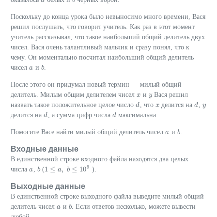
a
b
Поскольку до конца урока было невыносимо много времени, Вася
решил послушать, что говорит учитель. Как раз в этот момент
учитель рассказывал, что такое наибольший общий делитель двух
чисел. Вася очень талантливый мальчик и сразу понял, что к
чему. Он моментально посчитал наибольший общий делитель
чисел
и
.
a
a
b
b
После этого он придумал новый термин — милый общий
делитель. Милым общим делителем чисел
и
Вася решил
x
x
y
y
назвать такое положительное целое число
, что
делится на
,
d
d
x
x
d
d
y
y
делится на
, а сумма цифр числа
максимальна.
d
d
d
d
Помогите Васе найти милый общий делитель чисел
и
.
a
a
b
b
Входные данные
В единственной строке входного файла находятся два целых
9
1
≤
,
≤
10
числа
,
(
).
a
a
b
b
1
≤
a
,
a
b
≤
10
b
9
Выходные данные
В единственной строке выходного файла выведите милый общий
делитель чисел
и
. Если ответов несколько, можете вывести
a
a
b
b
любой.