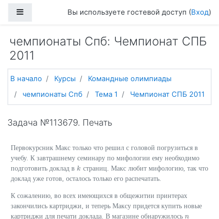
Перейти к основному содержанию
Боковая панель
Вы используете гостевой доступ (
Вход
)
чемпионаты Спб: Чемпионат СПБ
2011
В начало
Курсы
Командные олимпиады
чемпионаты Спб
Тема 1
Чемпионат СПБ 2011
Задача №113679. Печать
Первокурсник Макс только что решил с головой погрузиться в
учебу. К завтрашнему семинару по мифологии ему необходимо
подготовить доклад в
страниц. Макс любит мифологию, так что
k
k
доклад уже готов, осталось только его распечатать.
К сожалению, во всех имеющихся в общежитии принтерах
закончились картриджи, и теперь Максу придется купить новые
картриджи для печати доклада. В магазине обнаружилось
n
n