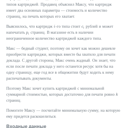
типов картриджей. Продавец объяснил Максу, что картридж
имеет два основных параметра — стоимость и количество
страниц, на печать которых его хватает.
Выяснилось, что картридж
-го типа стоит
рублей и может
i
i
c
c
i
i
напечатать
страниц. В магазине есть в наличии
p
p
i
i
неограниченное количество картриджей каждого типа.
Макс — бедный студент, поэтому он хочет как можно дешевле
приобрести картриджи, которых вместе бы хватило для печати
доклада. С другой стороны, Макс очень жадный. Он знает, что
если после печати доклада у него останется ресурс хотя бы на
одну страницу, еще год все в общежитии будут ходить к нему
распечатывать документы.
Поэтому Макс хочет купить картриджей с минимальной
суммарной стоимостью, которых достаточно для печати ровно
k
k
страниц.
Помогите Максу — посчитайте минимальную сумму, на которую
ему придется раскошелиться.
Входные данные