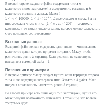
В первой строке входного файла содержатся числа
—
n
n
количество типов картриджей в ассортименте магазина и
—
k
k
количество страниц в докладе Макса (
9
1
≤
≤
100
000
,
1
≤
≤
10
). Далее следуют
строк,
-я из
1
≤
n
≤
n
100
000
,
1
≤
k
≤
10
9
k
n
n
i
i
(
1
≤
,
≤
200
них содержит числа
и
) — стоимость
c
c
i
p
p
i
(
1
≤
c
i
,
c
p
i
≤
p
200
i
i
i
i
картриджа
-го типа и число страниц, которое можно распечатать
i
i
с его помощью, соответственно.
Выходные данные
Выходной файл должен содержать одно число — минимальное
количество денег, которое придется потратить Максу, чтобы
распечатать ровно
страниц. Если решения не существует,
k
k
−
1
выведите в выходной файл
.
−
1
Пояснения к примерам
В первом примере Максу следует купить один картридж второго
типа и два картриджа четвертого типа. Заплатив 4 рубля, Макс
получит возможность напечатать ровно 5 страниц.
Во втором примере есть лишь один тип картриджей, купив его
Макс получит возможность напечатать 3 страницы, что больше
требуемых двух.