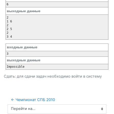
6
выходные данные
2

1 6

2

2 5

2

3 4
входные данные
3
выходные данные
Impossible
Сдать: для сдачи задач необходимо
войти
в систему
← Чемпионат СПБ 2010
Перейти на...