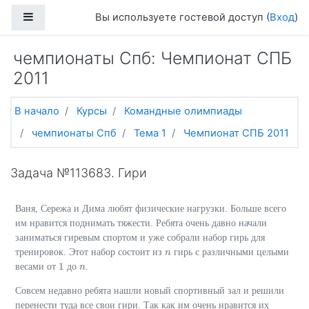
Перейти к основному содержанию
Боковая панель
Вы используете гостевой доступ (
Вход
)
чемпионаты Спб: Чемпионат СПБ
2011
В начало
Курсы
Командные олимпиады
чемпионаты Спб
Тема 1
Чемпионат СПБ 2011
Задача №113683. Гири
Ваня, Сережа и Дима любят физические нагрузки. Больше всего
им нравится поднимать тяжести. Ребята очень давно начали
заниматься гиревым спортом и уже собрали набор гирь для
тренировок. Этот набор состоит из
гирь с различными целыми
n
n
1
весами от
до
.
1
n
n
Совсем недавно ребята нашли новый спортивный зал и решили
перенести туда все свои гири. Так как им очень нравится их