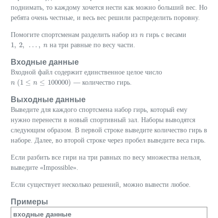
поднимать, то каждому хочется нести как можно больший вес. Но
ребята очень честные, и весь вес решили распределить поровну.
Помогите спортсменам разделить набор из
гирь с весами
n
n
1
,
2
,
…
,
на три равные по весу части.
1
,
2
,
…
,
n
n
Входные данные
Входной файл содержит единственное целое число
(
1
≤
≤
100
000
)
— количество гирь.
n
n
(
1
≤
n
≤
100
n
000
)
Выходные данные
Выведите для каждого спортсмена набор гирь, который ему
нужно перенести в новый спортивный зал. Наборы выводятся
следующим образом. В первой строке выведите количество гирь в
наборе. Далее, во второй строке через пробел выведите веса гирь.
Если разбить все гири на три равных по весу множества нельзя,
выведите «Impossible».
Если существует несколько решений, можно вывести любое.
Примеры
входные данные