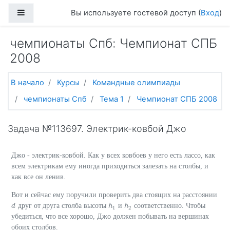
Перейти к основному содержанию
Боковая панель
Вы используете гостевой доступ (
Вход
)
чемпионаты Спб: Чемпионат СПБ
2008
В начало
Курсы
Командные олимпиады
чемпионаты Спб
Тема 1
Чемпионат СПБ 2008
Задача №113697. Электрик-ковбой Джо
Джо - электрик-ковбой. Как у всех ковбоев у него есть лассо, как
всем электрикам ему иногда приходиться залезать на столбы, и
как все он ленив.
Вот и сейчас ему поручили проверить два стоящих на расстоянии
друг от друга столба высоты
и
соответственно. Чтобы
d
d
h
h
1
h
h
2
1
2
убедиться, что все хорошо, Джо должен побывать на вершинах
обоих столбов.