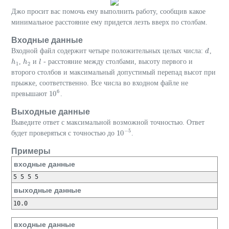
Джо просит вас помочь ему выполнить работу, сообщив какое
минимальное расстояние ему придется лезть вверх по столбам.
Входные данные
Входной файл содержит четыре положительных целых числа:
,
d
d
,
и
- расстояние между столбами, высоту первого и
h
h
1
h
h
2
l
l
1
2
второго столбов и максимальный допустимый перепад высот при
прыжке, соответственно. Все числа во входном файле не
6
10
превышают
.
10
6
Выходные данные
Выведите ответ с максимальной возможной точностью. Ответ
−
5
10
будет проверяться с точностью до
.
10
−
5
Примеры
входные данные
5 5 5 5
выходные данные
10.0
входные данные