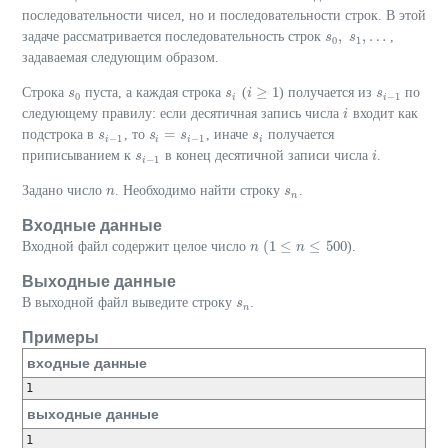
последовательности чисел, но и последовательности строк. В этой
,
,
…
задаче рассматривается последовательность строк
,
s
s
0
,
s
s
1
,
…
0
1
задаваемая следующим образом.
≥
1
Строка
пуста, а каждая строка
(
) получается из
по
s
s
0
s
s
i
i
i
≥
1
s
s
i
−
1
0
−
1
i
i
следующему правилу: если десятичная запись числа
входит как
i
i
=
подстрока в
, то
, иначе
получается
s
s
i
−
1
s
s
i
=
s
i
−
s
1
s
s
i
−
1
−
1
i
i
i
i
приписыванием к
в конец десятичной записи числа
.
s
s
i
−
1
i
i
−
1
i
Задано число
. Необходимо найти строку
.
n
n
s
s
n
n
Входные данные
(
1
≤
≤
500
Входной файл содержит целое число
).
n
n
(
1
≤
n
≤
500
n
Выходные данные
В выходной файл выведите строку
.
s
s
n
n
Примеры
входные данные
1
выходные данные
1