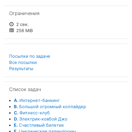
Пропустить Ограничения
Ограничения
2 сек.
256 MiB
Посылки по задаче
Все посылки
Результаты
Пропустить Список задач
Список задач
A.
Интернет-банкинг
B.
Большой огромный коллайдер
C.
Фитнесс-клуб
D.
Электрик-ковбой Джо
E.
Счастливый билетик
F.
Циклические палиндромы