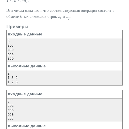
1
≤
≤
).
1
≤
k
≤
k
m
m
Эти числа означают, что соответствующая операция состоит в
обмене
-ых символов строк
и
.
k
k
s
s
i
s
s
j
i
j
Примеры
входные данные
3

abc

cab

bca

acb
выходные данные
2

1 3 2

1 2 3
входные данные
3

abc

cab

bca

acd
выходные данные