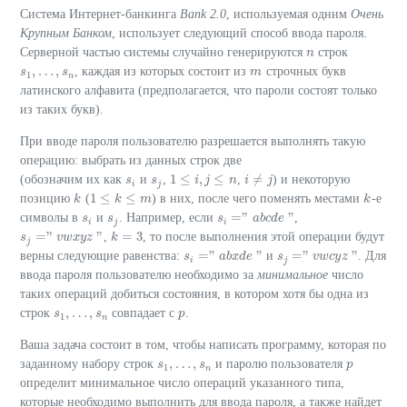
Система Интернет-банкинга
Bank 2.0
, используемая одним
Очень
Крупным Банком
, использует следующий способ ввода пароля.
Серверной частью системы случайно генерируются
строк
n
n
,
…
,
, каждая из которых состоит из
строчных букв
s
s
1
,
…
,
s
n
s
m
m
1
n
латинского алфавита (предполагается, что пароли состоят только
из таких букв).
При вводе пароля пользователю разрешается выполнять такую
операцию: выбрать из данных строк две
1
≤
,
≤
≠
(обозначим их как
и
,
,
) и некоторую
s
s
i
s
s
j
1
≤
i
,
j
≤
i
n
j
n
i
i
≠
j
j
i
j
1
≤
≤
позицию
(
) в них, после чего поменять местами
-е
k
k
1
≤
k
≤
k
m
m
k
k
=
"
"
символы в
и
. Например, если
,
s
s
i
s
s
j
s
s
i
="
a
b
c
a
d
b
e
c
"
d
e
i
j
i
=
"
"
=
3
,
, то после выполнения этой операции будут
s
s
j
="
v
w
v
x
w
y
z
x
"
y
z
k
k
=
3
j
=
"
"
=
"
"
верны следующие равенства:
и
. Для
s
s
i
="
a
b
x
a
d
b
e
x
"
d
e
s
s
j
="
v
w
v
c
y
w
z
c
"
y
z
i
j
ввода пароля пользователю необходимо за
минимальное
число
таких операций добиться состояния, в котором хотя бы одна из
,
…
,
строк
совпадает с
.
s
s
1
,
…
,
s
n
s
p
p
1
n
Ваша задача состоит в том, чтобы написать программу, которая по
,
…
,
заданному набору строк
и паролю пользователя
s
s
1
,
…
,
s
n
s
p
p
1
n
определит минимальное число операций указанного типа,
которые необходимо выполнить для ввода пароля, а также найдет