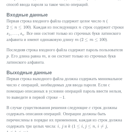
способ ввода пароля за такое число операций.
Входные данные
Первая строка входного файла содержит целое число
(
n
n
2
≤
≤
100
). Каждая из последующих
строк содержит строки
2
≤
n
≤
n
100
n
n
,
…
,
. Все они состоят только из строчных букв латинского
s
s
1
,
…
,
s
n
s
1
n
2
≤
≤
100
алфавита и имеют одинаковую длину
(
).
m
m
2
≤
m
≤
m
100
Последняя строка входного файла содержит пароль пользователя
. Его длина равна
, и он состоит только из строчных букв
p
p
m
m
латинского алфавита.
Выходные данные
Первая строка выходного файла должна содержать минимальное
число
операций, необходимых для ввода пароля. Если с
c
c
помощью описанных в условии операций пароль ввести нельзя,
−
1
то выведите в первой строке
.
−
1
В случае существования решения следующие
строк должны
c
c
содержать описания операций. Операции должны быть
перечислены в порядке их применения, каждая из строк должна
1
≤
,
≤
≠
содержать три целых числа:
,
и
(
,
,
i
i
j
j
k
k
1
≤
i
,
j
≤
i
n
j
n
i
i
≠
j
j