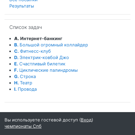
Результаты
Пропустить Список задач
Список задач
A.
Интернет-банкинг
B.
Большой огромный коллайдер
C.
Фитнесс-клуб
D.
Электрик-ковбой Джо
E.
Счастливый билетик
F.
Циклические палиндромы
G.
Строка
H.
Театр
I.
Провода
Вы используете гостевой доступ (
Вход
)
чемпионаты Спб