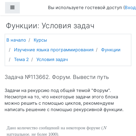
Перейти к основному содержанию
Боковая панель
Вы используете гостевой доступ (
Вход
Функции: Условия задач
В начало
Курсы
Изучение языка программирования
Функции
Тема 2
Условия задач
Задача №113662. Форум. Вывести путь
Задачи на рекурсию под общей темой "Форум".
Несмотря на то, что некоторые задачи этого блока
можно решить с помощью циклов, рекомендуем
написать решение с помощью рекурсивной функции.
Дано количество сообщений на некотором форуме (
N
N
1000
натуральное, не более
).
1000