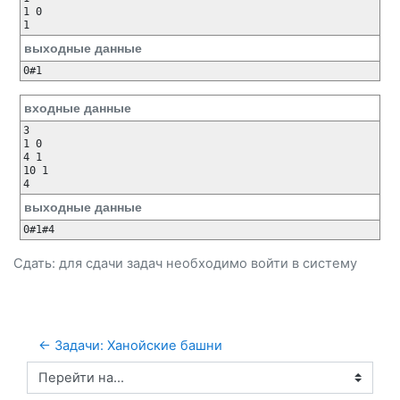
1 0

1
выходные данные
0#1
входные данные
3

1 0

4 1

10 1

4
выходные данные
0#1#4
Сдать: для сдачи задач необходимо
войти
в систему
← Задачи: Ханойские башни
Перейти на...