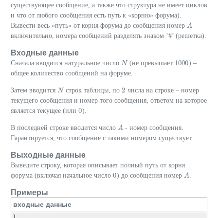
существующее сообщение, а также что структура не имеет циклов
и что от любого сообщения есть путь к «корню» форума).
Вывести весь «путь» от корня форума до сообщения номер
A
A
включительно, номера сообщений разделять знаком ‘#’ (решетка).
Входные данные
1000
Сначала вводится натуральное число
(не превышает
) –
N
N
1000
общее количество сообщений на форуме.
2
Затем вводится
строк таблицы, по
числа на строке – номер
N
N
2
текущего сообщения и номер того сообщения, ответом на которое
0
является текущее (или
).
0
В последней строке вводится число
- номер сообщения.
A
A
Гарантируется, что сообщение с такими номером существует.
Выходные данные
Выведите строку, которая описывает полный путь от корня
0
форума (включая начальное число
) до сообщения номер
.
0
A
A
Примеры
входные данные
1
