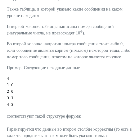
Также таблица, в которой указано какие сообщения на каком
уровне находятся.
В первой колонке таблицы написаны номера сообщений
6
10
(натуральные числа, не превосходят
).
10
6
Во второй колонке напротив номера сообщения стоит либо 0,
если сообщение является корнем (началом) некоторой темы, либо
номер того сообщения, ответом на которое является текущее.
Пример. Следующие исходные данные:
4

1 0 

2 0

3 1

соответствуют такой структуре форума:
Гарантируется что данные во втором столбце корректны (то есть в
качестве «родительского» может быть указано только