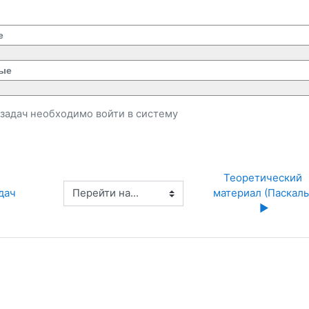
е
ые
и задач необходимо
войти
в систему
Теоретический 
Перейти на...
адач
материал (Паскаль)
▶︎