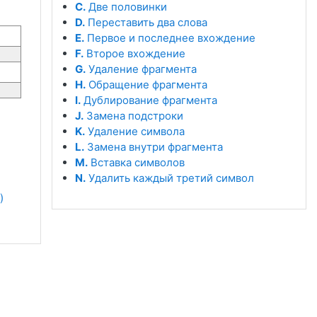
C.
Две половинки
D.
Переставить два слова
E.
Первое и последнее вхождение
F.
Второе вхождение
G.
Удаление фрагмента
H.
Обращение фрагмента
I.
Дублирование фрагмента
J.
Замена подстроки
K.
Удаление символа
L.
Замена внутри фрагмента
M.
Вставка символов
N.
Удалить каждый третий символ
 