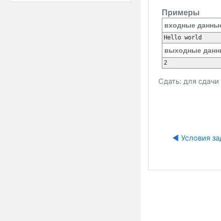
Примеры
входные данны
выходные данн
Сдать: для сдач
◀︎ Условия з