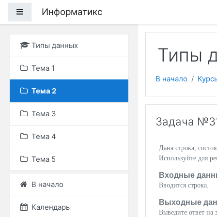
Перейти к основному
Информатикс
Боковая панель
Типы данных
Типы д
Тема 1
В начало
Курс
Тема 2
Тема 3
Задача №31
Тема 4
Дана строка, состо
Тема 5
Используйте для ре
Входные данн
В начало
Вводится строка.
Выходные да
Календарь
Выведите ответ на з