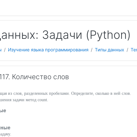
 содержанию
анных: Задачи (Python)
ы
Изучение языка программирования
Типы данных
Те
17. Количество слов
ящая из слов, разделенных пробелами. Определите, сколько в ней слов.
шения задачи метод count.
ые
нные
адачу.