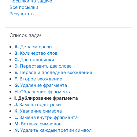
Посылки по задаче
Все посылки
Результаты
Пропустить Список задач
Список задач
A.
Делаем срезы
B.
Количество слов
C.
Две половинки
D.
Переставить два слова
E.
Первое и последнее вхождение
F.
Второе вхождение
G.
Удаление фрагмента
H.
Обращение фрагмента
I.
Дублирование фрагмента
J.
Замена подстроки
K.
Удаление символа
L.
Замена внутри фрагмента
M.
Вставка символов
N.
Удалить каждый третий символ