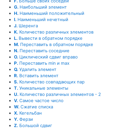
F.
Больше своих соседей
G.
Наибольший элемент
H.
Наименьший положительный
I.
Наименьший нечетный
J.
Шеренга
K.
Количество различных элементов
L.
Вывести в обратном порядке
M.
Переставить в обратном порядке
N.
Переставить соседние
O.
Циклический сдвиг вправо
P.
Переставить min и max
Q.
Удалить элемент
R.
Вставить элемент
S.
Количество совпадающих пар
T.
Уникальные элементы
U.
Количество различных элементов - 2
V.
Самое частое число
W.
Сжатие списка
X.
Кегельбан
Y.
Ферзи
Z.
Большой сдвиг