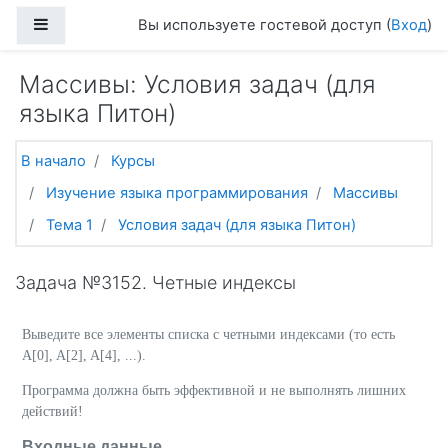
Перейти к основному содержанию
Боковая панель
Вы используете гостевой доступ (
Вход
)
Массивы: Условия задач (для
языка Питон)
В начало
Курсы
Изучение языка программирования
Массивы
Тема 1
Условия задач (для языка Питон)
Задача №3152. Четные индексы
Выведите все элементы списка с четными индексами (то есть
A[0], A[2], A[4], ...).
Программа должна быть эффективной и не выполнять лишних
действий!
Входные данные